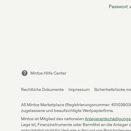
Passwort 
Mintos Hilfe Center
Rechtliche Dokumente
Impressum
Sicherheitslücke m
AS Mintos Marketplace (Registrierungsnummer: 40103903643,
zugelassene und beaufsichtigte Wertpapierfirma.
Mintos ist Mitglied des nationalen
Anlegerentschädigungs
Lage ist, Finanzinstrumente oder Barmittel an die Anleger
entschädigt nicht für Verluste aufgrund von Preisänderung