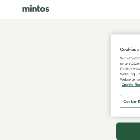
Logge
Cookies a
Wir verwend
Sie haben
unterstütze
Cookie-Verw
Werbung. Fa
Webseite no
Cookie-Ric
E-Mail
Cookie-E
Passwor