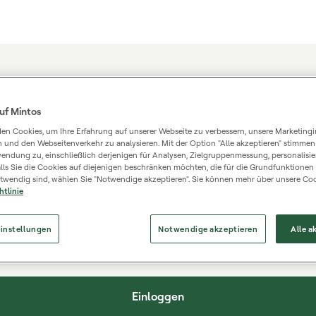
n Sie sich in Ihr Konto ein
uf Mintos
en Cookies, um Ihre Erfahrung auf unserer Webseite zu verbessern, unsere Marketingin
 noch kein Mintos-Konto?
Konto eröffnen.
n und den Webseitenverkehr zu analysieren. Mit der Option "Alle akzeptieren" stimmen
endung zu, einschließlich derjenigen für Analysen, Zielgruppenmessung, personalisier
lls Sie die Cookies auf diejenigen beschränken möchten, die für die Grundfunktionen
twendig sind, wählen Sie "Notwendige akzeptieren". Sie können mehr über unsere Coo
htlinie
instellungen
Notwendige akzeptieren
Alle a
t
Einloggen