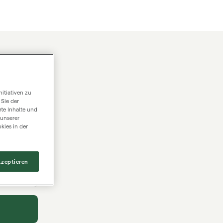
itiativen zu
 Sie der
te Inhalte und
 unserer
kies in der
kzeptieren