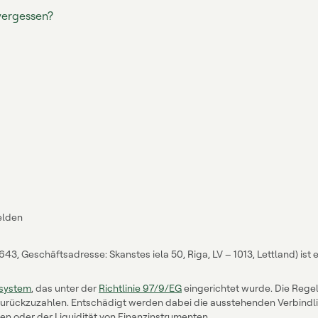
vergessen?
elden
 Geschäftsadresse: Skanstes iela 50, Riga, LV – 1013, Lettland) ist e
system
, das unter der
Richtlinie 97/9/EG
eingerichtet wurde. Die Regelu
 zurückzuzahlen. Entschädigt werden dabei die ausstehenden Verbindli
en oder der Liquidität von Finanzinstrumenten.