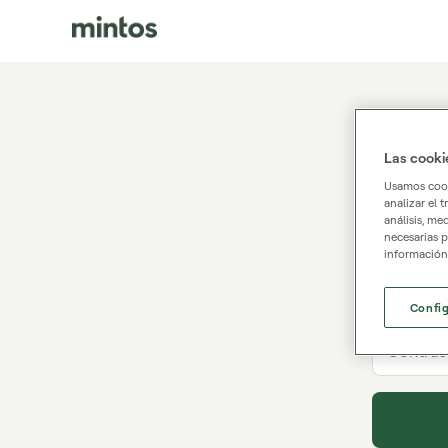
Entra
Las cooki
Usamos cooki
¿No tiene
analizar el 
análisis, me
necesarias p
información
Correo 
Confi
Contras