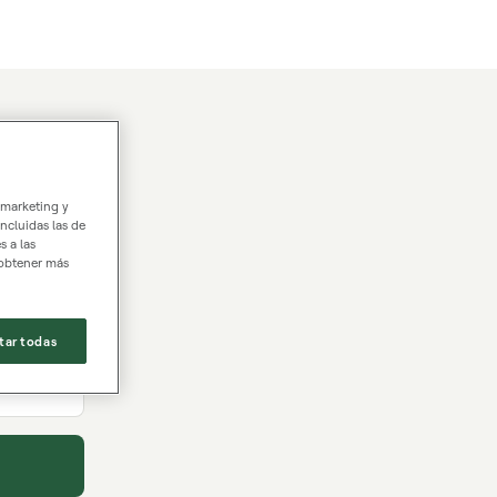
 marketing y
incluidas las de
s a las
 obtener más
tar todas