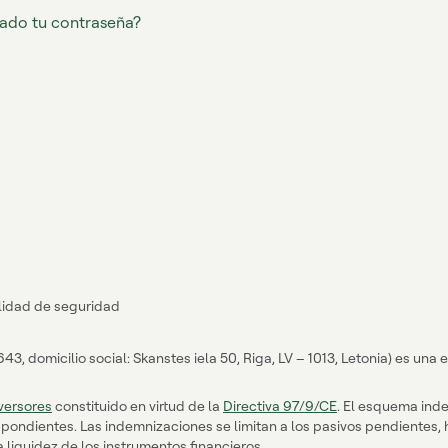
dado tu contraseña?
ilidad de seguridad
 domicilio social: Skanstes iela 50, Riga, LV – 1013, Letonia) es una e
versores
constituido en virtud de la
Directiva 97/9/CE
. El esquema inde
espondientes. Las indemnizaciones se limitan a los pasivos pendiente
 liquidez de los instrumentos financieros.