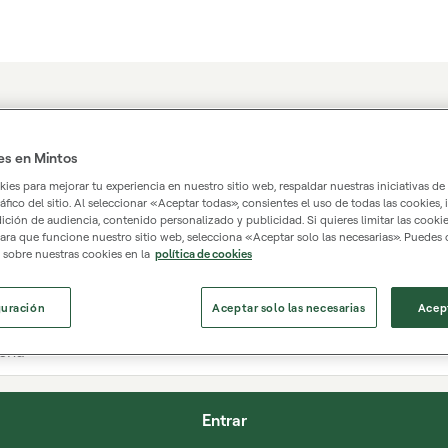
r
es en Mintos
es para mejorar tu experiencia en nuestro sitio web, respaldar nuestras iniciativas de
s una cuenta de Mintos?
Regístrate.
tráfico del sitio. Al seleccionar «Aceptar todas», consientes el uso de todas las cookies, 
dición de audiencia, contenido personalizado y publicidad. Si quieres limitar las cookie
ara que funcione nuestro sitio web, selecciona «Aceptar solo las necesarias». Puedes
 sobre nuestras cookies en la
política de cookies
electrónico
guración
Aceptar solo las necesarias
Acep
eña
Entrar