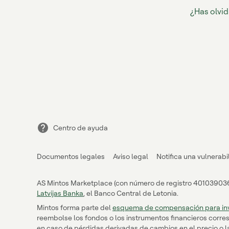
¿Has olvi
Centro de ayuda
Documentos legales
Aviso legal
Notifica una vulnerab
AS Mintos Marketplace (con número de registro 40103903643,
Latvijas Banka
, el Banco Central de Letonia.
Mintos forma parte del
esquema de compensación para in
reembolse los fondos o los instrumentos financieros corr
en caso de pérdidas derivadas de cambios en el precio o la