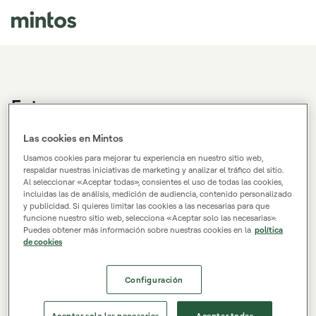
Entrar
¿No tienes una cuenta de Mintos?
Regístrate.
Las cookies en Mintos
Usamos cookies para mejorar tu experiencia en nuestro sitio web,
respaldar nuestras iniciativas de marketing y analizar el tráfico del sitio.
Al seleccionar «Aceptar todas», consientes el uso de todas las cookies,
Correo electrónico
incluidas las de análisis, medición de audiencia, contenido personalizado
y publicidad. Si quieres limitar las cookies a las necesarias para que
funcione nuestro sitio web, selecciona «Aceptar solo las necesarias».
Puedes obtener más información sobre nuestras cookies en la
política
de cookies
Contraseña
Configuración
Entrar
Aceptar solo las necesarias
Aceptar todas