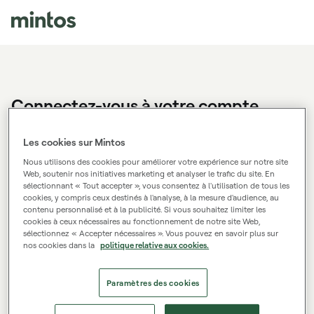
Connectez-vous à votre compte
Vous n'avez pas encore de compte Mintos?
Créez un
Les cookies sur Mintos
compte.
Nous utilisons des cookies pour améliorer votre expérience sur notre site
Web, soutenir nos initiatives marketing et analyser le trafic du site. En
sélectionnant « Tout accepter », vous consentez à l'utilisation de tous les
cookies, y compris ceux destinés à l'analyse, à la mesure d'audience, au
Adresse e-mail
contenu personnalisé et à la publicité. Si vous souhaitez limiter les
cookies à ceux nécessaires au fonctionnement de notre site Web,
sélectionnez « Accepter nécessaires ». Vous pouvez en savoir plus sur
nos cookies dans la
politique relative aux cookies.
Mot de passe
Paramètres des cookies
Se connecter