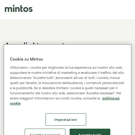
Accedi al tuo conto
Non hai un account Mintos?
Registrati.
Cookie su Mintos
Utilizziamo i cookie per migliorare la tua esperienza sul nostro sito web,
supportare le nostre iniziative di marketing e analizzare il traffico del sito.
Selezionando "Accetta tutti", acconsenti all'uso di tutti i cookie, inclusi
Indirizzo email
quelli per l'analisi, la misurazione dell'audience, i contenuti personalizzati
e la pubblicità. Se si desidera limitare i cookie a quelli necessari per il
funzionamento del nostro sito web, selezionare "Accetta necessari". Per
avere maggiori informazioni sui nostri cookie, consulta la
politica sui
cookie
Password
Impostazioni
Login
Accetta necessari
Accetta tutti