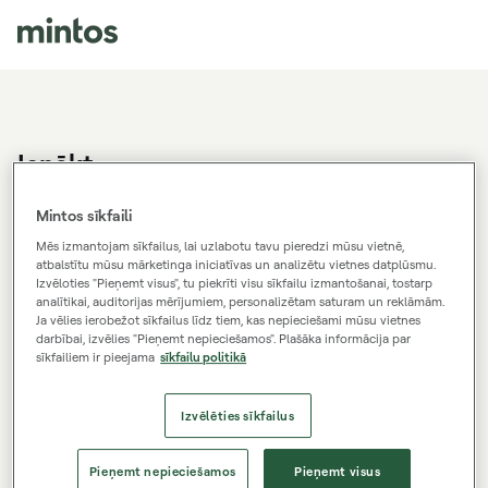
Ienākt
Tev nav Mintos konta?
Reģistrējies.
Mintos sīkfaili
Mēs izmantojam sīkfailus, lai uzlabotu tavu pieredzi mūsu vietnē,
atbalstītu mūsu mārketinga iniciatīvas un analizētu vietnes datplūsmu.
Izvēloties "Pieņemt visus", tu piekrīti visu sīkfailu izmantošanai, tostarp
E-pasts
analītikai, auditorijas mērījumiem, personalizētam saturam un reklāmām.
Ja vēlies ierobežot sīkfailus līdz tiem, kas nepieciešami mūsu vietnes
darbībai, izvēlies "Pieņemt nepieciešamos". Plašāka informācija par
sīkfailiem ir pieejama
sīkfailu politikā
Parole
Izvēlēties sīkfailus
Ienākt
Pieņemt nepieciešamos
Pieņemt visus