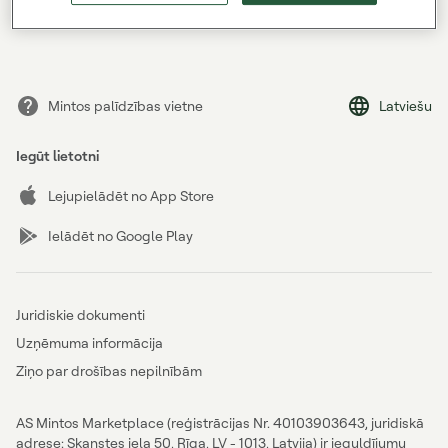
Aizmirsi paroli?
Mintos palīdzības vietne
Latviešu
Iegūt lietotni
Lejupielādēt no App Store
Ielādēt no Google Play
Juridiskie dokumenti
Uzņēmuma informācija
Ziņo par drošības nepilnībām
AS Mintos Marketplace (reģistrācijas Nr. 40103903643, juridiskā
adrese: Skanstes iela 50, Rīga, LV - 1013, Latvija) ir ieguldījumu