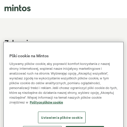
Zaloguj
Nie masz konta Mintos?
Zarejestruj się.
Pliki cookie na Mintos
Używamy plików cookie, aby poprawić komfort korzystania z naszej
strony internetowej, wspierać nasze inicjatywy marketingowe i
analizować ruch na stronie. Wybierając opcję „Akceptuj wszystkie”,
Adres e-mail
wyrażasz zgodę na wykorzystanie wszystkich plików cookie, w tym
plików cookie do celów analitycznych, pomiaru oglądalności,
personalizacji treści i reklam. Jeśli chcesz ograniczyć pliki cookie do tych,
które są niezbędne do działania naszej strony, wybierz opcję „Akceptuj
Hasło
niezbędne”. Więcej informacji na temat naszych plików cookie
znajdziesz w
Polityce plików cookie
Zaloguj
Ustawienia plików cookie