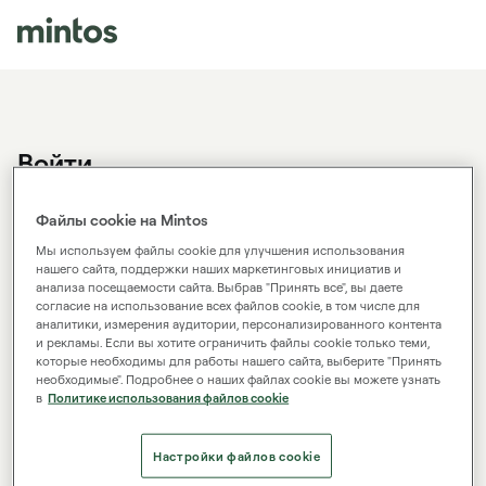
Войти
У вас еще нет аккаунта Mintos?
Зарегистрироваться.
Файлы cookie на Mintos
Мы используем файлы cookie для улучшения использования
нашего сайта, поддержки наших маркетинговых инициатив и
анализа посещаемости сайта. Выбрав "Принять все", вы даете
Эл. почта
согласие на использование всех файлов cookie, в том числе для
аналитики, измерения аудитории, персонализированного контента
и рекламы. Если вы хотите ограничить файлы cookie только теми,
которые необходимы для работы нашего сайта, выберите "Принять
Пароль
необходимые". Подробнее о наших файлах cookie вы можете узнать
в
Политике использования файлов cookie
Войти
Настройки файлов cookie