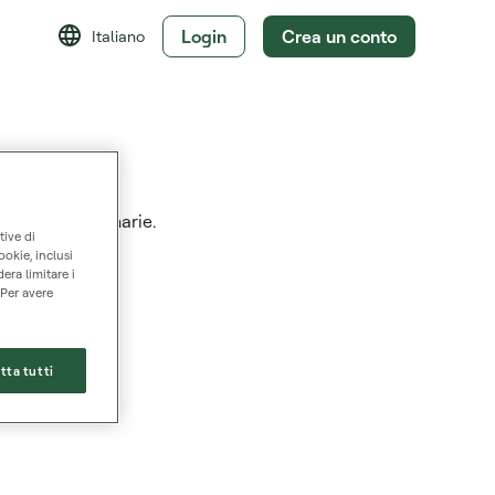
Login
Crea un conto
Italiano
che obbligazionarie.
tive di
ookie, inclusi
dera limitare i
 Per avere
tta tutti