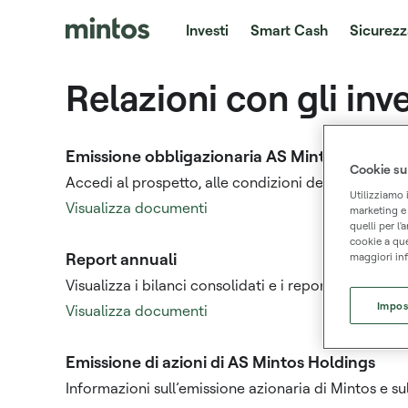
Investi
Smart Cash
Sicurezz
Relazioni con gli inve
Emissione obbligazionaria AS Mintos Market
Cookie su
Accedi al prospetto, alle condizioni definitive e ai
Utilizziamo 
Visualizza documenti
marketing e a
quelli per l'
cookie a que
Report annuali
maggiori inf
Visualizza i bilanci consolidati e i report di mercat
Impos
Visualizza documenti
Emissione di azioni di AS Mintos Holdings
Informazioni sull’emissione azionaria di Mintos e s