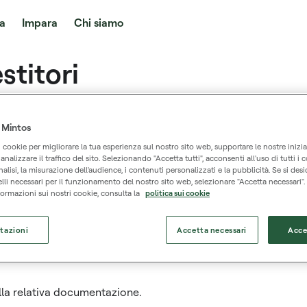
a
Impara
Chi siamo
stitori
place
 Mintos
 documenti contenenti le informazioni chiave per tutte le tran
i cookie per migliorare la tua esperienza sul nostro sito web, supportare le nostre inizia
nalizzare il traffico del sito. Selezionando "Accetta tutti", acconsenti all'uso di tutti i c
analisi, la misurazione dell'audience, i contenuti personalizzati e la pubblicità. Se si desi
lli necessari per il funzionamento del nostro sito web, selezionare "Accetta necessari".
ormazioni sui nostri cookie, consulta la
politica sui cookie
o degli anni precedenti.
tazioni
Accetta necessari
Acce
ulla relativa documentazione.