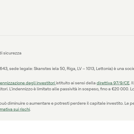
di sicurezza
, sede legale: Skanstes iela 50, Riga, LV – 1013, Lettonia) è una soci
ennizzazione degli investitori
istituito ai sensi della
direttiva 97/9/CE
. 
estitori. L'indennizzo è limitato alle passività in sospeso, fino a €20 00
o può diminuire o aumentare e potresti perdere il capitale investito. Le 
mativa sui rischi
.