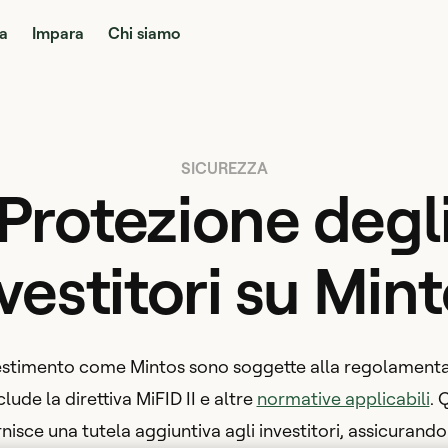
a
Impara
Chi siamo
SICUREZZA
Protezione degl
vestitori su Min
vestimento come Mintos sono soggette alla regolamentaz
clude la direttiva MiFID II e altre
normative applicabili
. 
isce una tutela aggiuntiva agli investitori, assicurando c