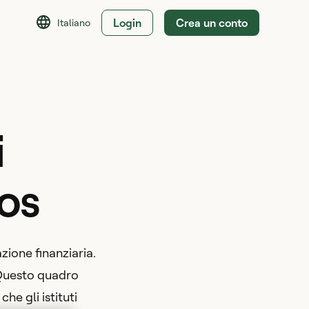
Login
Crea un conto
Italiano
i
tos
ione finanziaria.
Questo quadro
he gli istituti