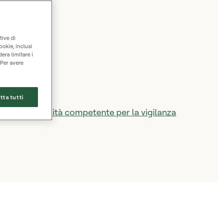
tive di
ookie, inclusi
dera limitare i
 Per avere
tta tutti
ettonia,
l'autorità competente per la vigilanza