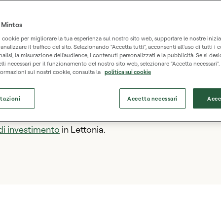
finanziari rispettino le regole e i requisiti stabiliti.
 Mintos
i cookie per migliorare la tua esperienza sul nostro sito web, supportare le nostre inizia
nalizzare il traffico del sito. Selezionando "Accetta tutti", acconsenti all'uso di tutti i c
analisi, la misurazione dell'audience, i contenuti personalizzati e la pubblicità. Se si desi
lli necessari per il funzionamento del nostro sito web, selezionare "Accetta necessari".
ormazioni sui nostri cookie, consulta la
politica sui cookie
tazioni
Accetta necessari
Acce
ervisionati da
Latvijas Banka
, la banca centrale della L
 di investimento
in Lettonia.