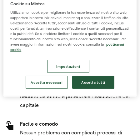
Cookie su Mintos
immobiliari passivi su
Utilizziamo i cookie per migliorare la tua esperienza sul nostro sito web,
supportare le nostre iniziative di marketing e analizzare il traffico del sito.
Mintos¹
Selezionando "Accetta tutti", acconsenti all'uso di tutti i cookie, inclusi
quelli per l'analisi, la misurazione dell'audience, i contenuti personalizzati
e la pubblicità. Se si desidera limitare i cookie a quelli necessari per il
funzionamento del nostro sito web, selezionare "Accetta necessari". Per
avere maggiori informazioni sui nostri cookie, consulta la
politica sui
cookie
Inizia a partire da soli €50
Investimento minimo basso, zero commissioni di
Impostazioni
acquisto
Accetta necessari
Accetta tutti
Flusso di reddito regolare
Reddito da affitto e potenziale rivalutazione del
capitale
Facile e comodo
Nessun problema con complicati processi di