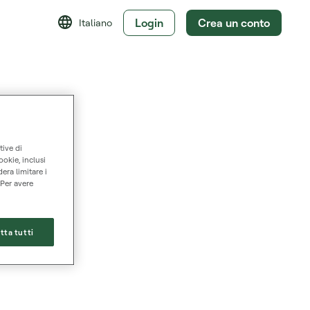
Login
Crea un conto
Italiano
tive di
ookie, inclusi
dera limitare i
 Per avere
tta tutti