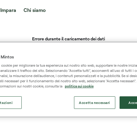
Impara
Chi siamo
 Mintos
i cookie per migliorare la tua esperienza sul nostro sito web, supportare le nostre inizia
nalizzare il traffico del sito. Selezionando "Accetta tutti", acconsenti all'uso di tutti i c
analisi, la misurazione dell'audience, i contenuti personalizzati e la pubblicità. Se si desi
lli necessari per il funzionamento del nostro sito web, selezionare "Accetta necessari".
ormazioni sui nostri cookie, consulta la
politica sui cookie
tazioni
Accetta necessari
Acce