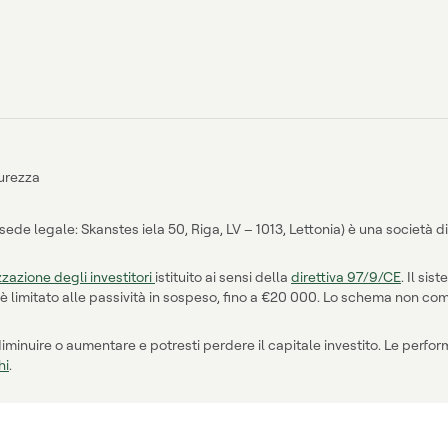
curezza
e legale: Skanstes iela 50, Riga, LV – 1013, Lettonia) è una società d
zazione degli investitori
istituito ai sensi della
direttiva 97/9/CE
. Il si
zzo è limitato alle passività in sospeso, fino a €20 000. Lo schema non c
 diminuire o aumentare e potresti perdere il capitale investito. Le perfo
hi
.