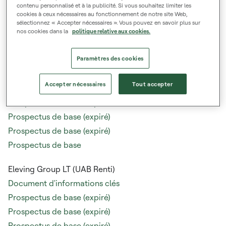
contenu personnalisé et à la publicité. Si vous souhaitez limiter les
Prospectus de base (expiré)
cookies à ceux nécessaires au fonctionnement de notre site Web,
Prospectus de base (expiré)
sélectionnez « Accepter nécessaires ». Vous pouvez en savoir plus sur
nos cookies dans la
politique relative aux cookies.
Prospectus de base
Paramètres des cookies
Eleving Group LV (Renti) (AS "mogo rent" ex. AS Renti)
Accepter nécessaires
Tout accepter
Document d'informations clés
Prospectus de base (expiré)
Prospectus de base (expiré)
Prospectus de base (expiré)
Prospectus de base
Eleving Group LT (UAB Renti)
Document d'informations clés
Prospectus de base (expiré)
Prospectus de base (expiré)
Prospectus de base (expiré)