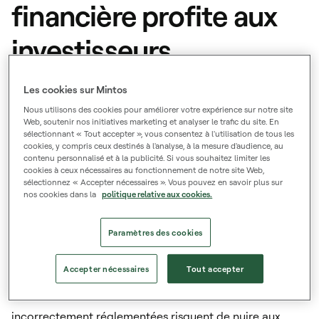
financière profite aux
investisseurs
Les cookies sur Mintos
Dans un environnement réglementé tel que Mintos,
Nous utilisons des cookies pour améliorer votre expérience sur notre site
les investisseurs bénéficient de niveaux
Web, soutenir nos initiatives marketing et analyser le trafic du site. En
sélectionnant « Tout accepter », vous consentez à l'utilisation de tous les
supplémentaires de protection et de
cookies, y compris ceux destinés à l'analyse, à la mesure d'audience, au
contenu personnalisé et à la publicité. Si vous souhaitez limiter les
transparence.
cookies à ceux nécessaires au fonctionnement de notre site Web,
sélectionnez « Accepter nécessaires ». Vous pouvez en savoir plus sur
nos cookies dans la
politique relative aux cookies.
Le système financier fait partie intégrante de notre vie
quotidienne. Nous avons, par exemple, besoin des
Paramètres des cookies
banques pour conserver notre argent ou effectuer des
paiements. De même, nous avons besoin d'entreprises
Accepter nécessaires
Tout accepter
d'investissement pour placer notre argent afin de le
faire fructifier. Les institutions financières
incorrectement réglementées risquent de nuire aux