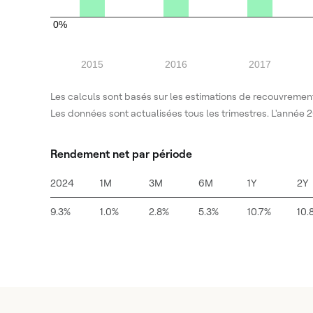
0%
2015
2016
2017
Les calculs sont basés sur les estimations de recouvrement
Les données sont actualisées tous les trimestres. L'année 2
Rendement net par période
2024
1M
3M
6M
1Y
2Y
9.3%
1.0%
2.8%
5.3%
10.7%
10.