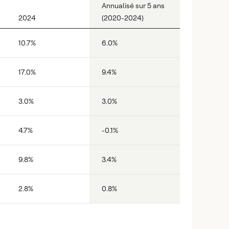
Annualisé sur 5 ans
2024
(2020-2024)
10.7%
6.0%
17.0%
9.4%
3.0%
3.0%
4.7%
-0.1%
9.8%
3.4%
2.8%
0.8%