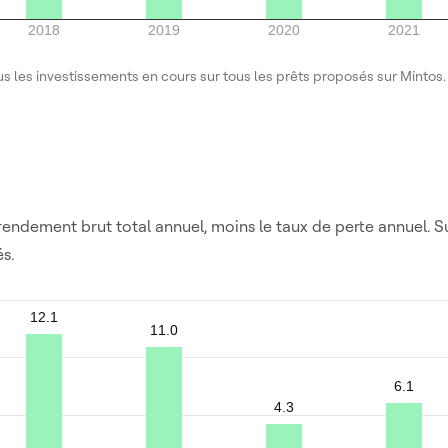
2018
2019
2020
2021
us les investissements en cours sur tous les prêts proposés sur Mintos
ndement brut total annuel, moins le taux de perte annuel. Su
s.
12.1
11.0
6.1
4.3