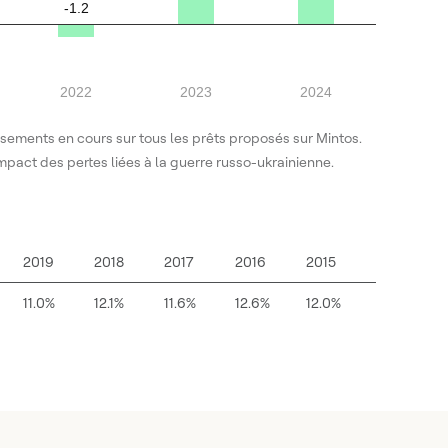
-1.2
2022
2023
2024
ssements en cours sur tous les prêts proposés sur Mintos.
mpact des pertes liées à la guerre russo-ukrainienne.
2019
2018
2017
2016
2015
11.0%
12.1%
11.6%
12.6%
12.0%