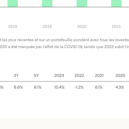
2018
2019
2020
2021
 les plus récentes et sur un portefeuille pondéré avec tous les investi
020 a été marquée par l'effet de la COVID-19, tandis que 2022 subit l'i
3Y
5Y
2023
2022
2021
2020
8%
6.6%
6.1%
10.4%
-1.2%
6.1%
4.3%