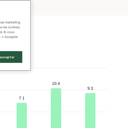
ives marketing
us les cookies,
é. Si vous
z « Accepter
 accepter
10.4
9.3
7.1