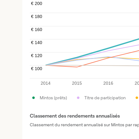
€ 200
€ 200
€ 180
€ 180
€ 160
€ 160
€ 140
€ 140
€ 120
€ 120
€ 100
€ 100
2014
2015
2016
2
Mintos (prêts)
Titre de participation
Classement des rendements annualisés
Classement du rendement annualisé sur Mintos par rappor