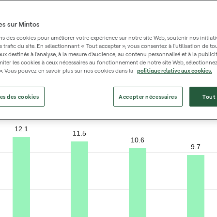
es sur Mintos
ns des cookies pour améliorer votre expérience sur notre site Web, soutenir nos initiat
le trafic du site. En sélectionnant « Tout accepter », vous consentez à l'utilisation de to
ux destinés à l'analyse, à la mesure d'audience, au contenu personnalisé et à la publicit
miter les cookies à ceux nécessaires au fonctionnement de notre site Web, sélectionne
». Vous pouvez en savoir plus sur nos cookies dans la
politique relative aux cookies.
t total annuel avant déduction des commissions ou pertes.
es des cookies
Accepter nécessaires
Tout
12.1
11.5
10.6
9.7