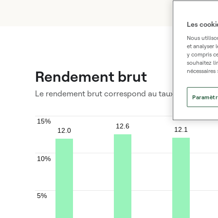
Les cooki
Nous utiliso
et analyser 
y compris ce
souhaitez li
Rendement brut
nécessaires 
Le rendement brut correspond au taux de rendemen
Paramètr
15%
12.6
12.1
12.0
10%
5%