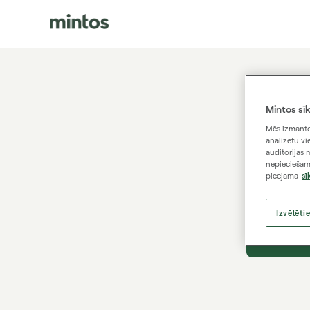
Mintos sīk
Mēs izmantoj
Mēs nosūt
analizētu vie
auditorijas 
nepieciešami
pieejama
sī
Reģistrēta
Izvēlētie
Saņemt s