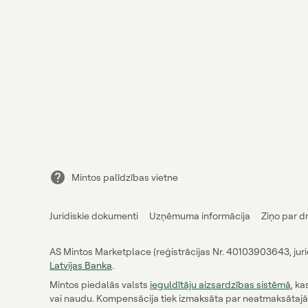
Mintos palīdzības vietne
Juridiskie dokumenti
Uzņēmuma informācija
Ziņo par d
AS Mintos Marketplace (reģistrācijas Nr. 40103903643, juridi
Latvijas Banka
.
Mintos piedalās valsts
ieguldītāju aizsardzības sistēmā
, k
vai naudu. Kompensācija tiek izmaksāta par neatmaksātajā