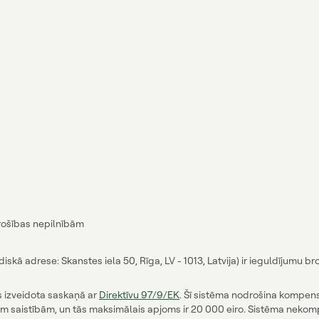
rošības nepilnībām
skā adrese: Skanstes iela 50, Rīga, LV - 1013, Latvija) ir ieguldījumu 
as izveidota saskaņā ar
Direktīvu 97/9/EK
. Šī sistēma nodrošina kompens
m saistībām, un tās maksimālais apjoms ir 20 000 eiro. Sistēma neko