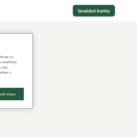
Izveidot kontu
atīvas un
a adresi.
 analītikai,
, kas
iliem ir
emt visus