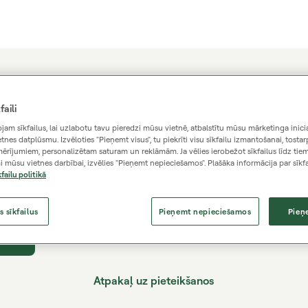
Aizmirsāt paroli?
faili
am sīkfailus, lai uzlabotu tavu pieredzi mūsu vietnē, atbalstītu mūsu mārketinga inici
īsim saiti, lai izveidotu jaunu paroli, uz Jūsu reģistrēto e-past
tnes datplūsmu. Izvēloties "Pieņemt visus", tu piekrīti visu sīkfailu izmantošanai, tostarp
mērījumiem, personalizētam saturam un reklāmām. Ja vēlies ierobežot sīkfailus līdz tiem
 mūsu vietnes darbībai, izvēlies "Pieņemt nepieciešamos". Plašāka informācija par sīkfa
kfailu politikā
is e-pasts
s sīkfailus
Pieņemt nepieciešamos
Pieņ
aiti
Atpakaļ uz pieteikšanos