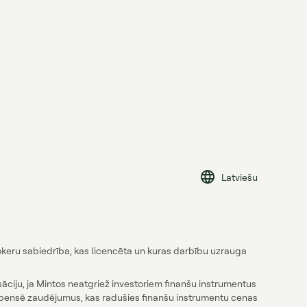
Latviešu
brokeru sabiedrība, kas licencēta un kuras darbību uzrauga
āciju, ja Mintos neatgriež investoriem finanšu instrumentus
mpensē zaudējumus, kas radušies finanšu instrumentu cenas