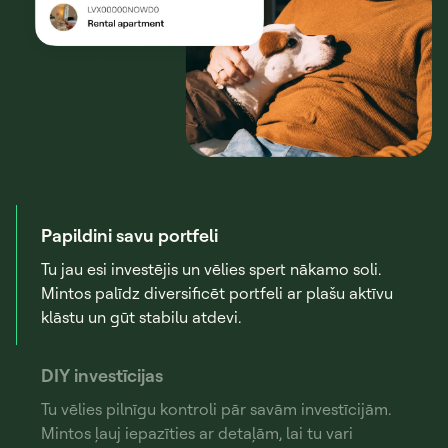
Papildini savu portfeli
Tu jau esi investējis un vēlies spert nākamo soli.
Mintos palīdz diversificēt portfeli ar plašu aktīvu
klāstu un gūt stabilu atdevi.
DIY investīcijas
Tu vēlies pilnīgu kontroli pār savām investīcijām.
Mintos ļauj iepazīties ar detaļām, lai tu vari