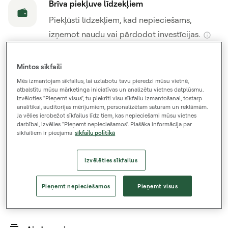
Brīva piekļuve līdzekļiem
Piekļūsti līdzekļiem, kad nepieciešams,
izņemot naudu vai pārdodot investīcijas.
Minimāli priekšnosacījumi
Mintos sīkfaili
Sāc tikai no 50 €, ar zemām un pārredzamām
Mēs izmantojam sīkfailus, lai uzlabotu tavu pieredzi mūsu vietnē,
atbalstītu mūsu mārketinga iniciatīvas un analizētu vietnes datplūsmu.
maksām
Izvēloties "Pieņemt visus", tu piekrīti visu sīkfailu izmantošanai, tostarp
analītikai, auditorijas mērījumiem, personalizētam saturam un reklāmām.
Ja vēlies ierobežot sīkfailus līdz tiem, kas nepieciešami mūsu vietnes
Uzticams un licencēts
darbībai, izvēlies "Pieņemt nepieciešamos". Plašāka informācija par
sīkfailiem ir pieejama
sīkfailu politikā
Vairāk nekā 700 000 reģistrētu lietotāju un
atļauja sniegt ieguldījumu pakalpojumus visā
Izvēlēties sīkfailus
ES.
Pieņemt nepieciešamos
Pieņemt visus