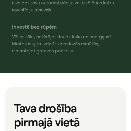
izveidot savu automatizāciju vai izvēlēties katru
investīciju atsevišķi.
Investē bez rūpēm
Vēlies sākt, netērējot daudz laika un enerģijas?
Mintos ļauj to izdarīt vien dažās minūtēs,
izmantojot gatavos portfeļus.
Tava drošība
pirmajā vietā