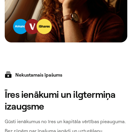
Nekustamais īpašums
Īres ienākumi un ilgtermiņa
izaugsme
Gūsti ienākumus no īres un kapitāla vērtības pieauguma.
Bez rūpēm par īpašuma iegādi un uzturēšanu.