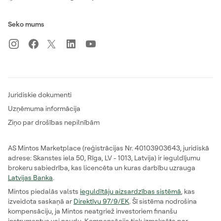
Seko mums
Juridiskie dokumenti
Uzņēmuma informācija
Ziņo par drošības nepilnībām
AS Mintos Marketplace (reģistrācijas Nr. 40103903643, juridiskā
adrese: Skanstes iela 50, Rīga, LV - 1013, Latvija) ir ieguldījumu
brokeru sabiedrība, kas licencēta un kuras darbību uzrauga
Latvijas Banka
.
Mintos piedalās valsts
ieguldītāju aizsardzības sistēmā
, kas
izveidota saskaņā ar
Direktīvu 97/9/EK
. Šī sistēma nodrošina
kompensāciju, ja Mintos neatgriež investoriem finanšu
instrumentus vai naudu. Kompensācija tiek izmaksāta par