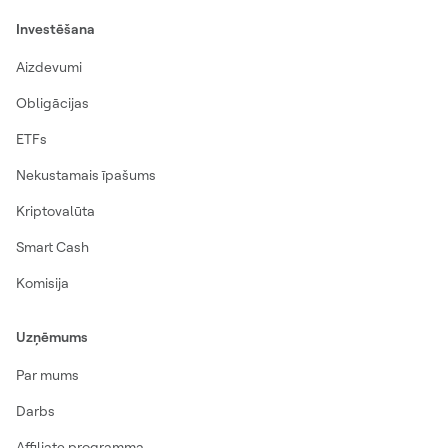
Investēšana
Aizdevumi
Obligācijas
ETFs
Nekustamais īpašums
Kriptovalūta
Smart Cash
Komisija
Uzņēmums
Par mums
Darbs
Affiliate programma