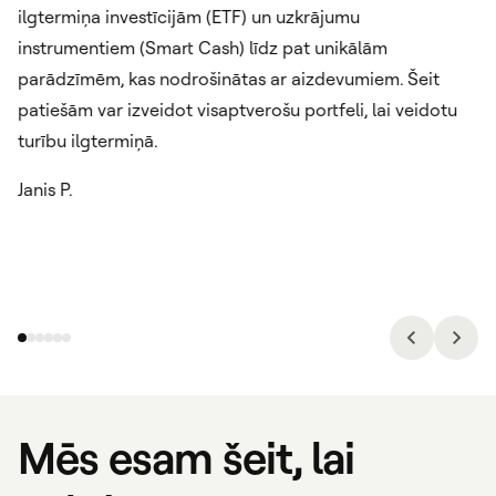
av
ilgtermiņa investīcijām (ETF) un uzkrājumu
po
instrumentiem (Smart Cash) līdz pat unikālām
uz
parādzīmēm, kas nodrošinātas ar aizdevumiem. Šeit
bu
patiešām var izveidot visaptverošu portfeli, lai veidotu
ļo
turību ilgtermiņā.
Fu
Janis P.
es.
Mēs esam šeit, lai