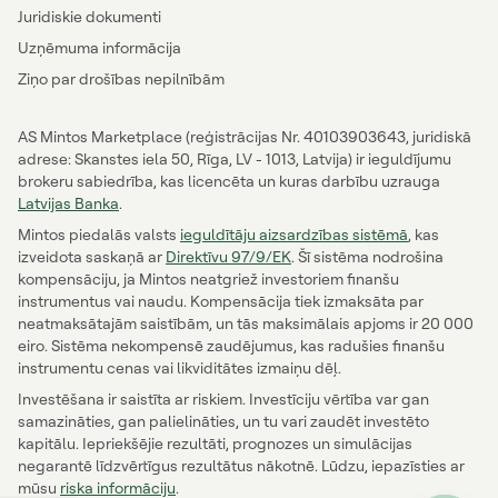
Juridiskie dokumenti
Uzņēmuma informācija
Ziņo par drošības nepilnībām
AS Mintos Marketplace (reģistrācijas Nr. 40103903643, juridiskā
adrese: Skanstes iela 50, Rīga, LV - 1013, Latvija) ir ieguldījumu
brokeru sabiedrība, kas licencēta un kuras darbību uzrauga
Latvijas Banka
.
Mintos piedalās valsts
ieguldītāju aizsardzības sistēmā
, kas
izveidota saskaņā ar
Direktīvu 97/9/EK
. Šī sistēma nodrošina
kompensāciju, ja Mintos neatgriež investoriem finanšu
instrumentus vai naudu. Kompensācija tiek izmaksāta par
neatmaksātajām saistībām, un tās maksimālais apjoms ir 20 000
eiro. Sistēma nekompensē zaudējumus, kas radušies finanšu
instrumentu cenas vai likviditātes izmaiņu dēļ.
Investēšana ir saistīta ar riskiem. Investīciju vērtība var gan
samazināties, gan palielināties, un tu vari zaudēt investēto
kapitālu. Iepriekšējie rezultāti, prognozes un simulācijas
negarantē līdzvērtīgus rezultātus nākotnē. Lūdzu, iepazīsties ar
mūsu
riska informāciju
.