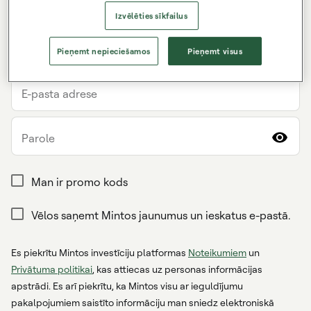
Uzvārds
Izvēlēties sīkfailus
Dzīvesvietas valsts
Pieņemt nepieciešamos
Pieņemt visus
E-pasta adrese
Parole
Man ir promo kods
Vēlos saņemt Mintos jaunumus un ieskatus e-pastā.
Es piekrītu Mintos investīciju platformas
Noteikumiem
un
Privātuma politikai
, kas attiecas uz personas informācijas
apstrādi. Es arī piekrītu, ka Mintos visu ar ieguldījumu
pakalpojumiem saistīto informāciju man sniedz elektroniskā