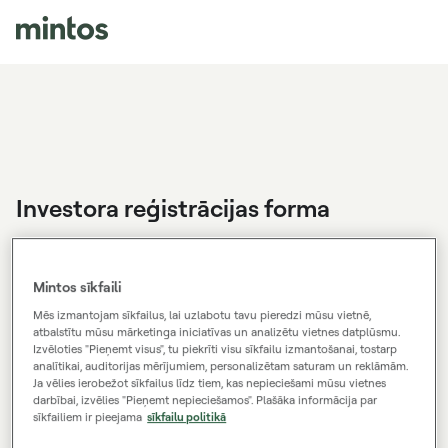
Investora reģistrācijas forma
Jums jau ir konts?
Ienākt
Mintos sīkfaili
PRIVĀTPERSONA
UZŅĒMUMS
Mēs izmantojam sīkfailus, lai uzlabotu tavu pieredzi mūsu vietnē,
atbalstītu mūsu mārketinga iniciatīvas un analizētu vietnes datplūsmu.
Izvēloties "Pieņemt visus", tu piekrīti visu sīkfailu izmantošanai, tostarp
analītikai, auditorijas mērījumiem, personalizētam saturam un reklāmām.
Ja vēlies ierobežot sīkfailus līdz tiem, kas nepieciešami mūsu vietnes
Vārds
darbībai, izvēlies "Pieņemt nepieciešamos". Plašāka informācija par
sīkfailiem ir pieejama
sīkfailu politikā