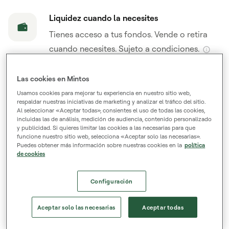
Liquidez cuando la necesites
Tienes acceso a tus fondos. Vende o retira
cuando necesites. Sujeto a condiciones.
Inversión al alcance de todos
Las cookies en Mintos
Empieza a invertir a partir de tan solo 50 €,
Usamos cookies para mejorar tu experiencia en nuestro sitio web,
respaldar nuestras iniciativas de marketing y analizar el tráfico del sitio.
con comisiones bajas y transparentes.
Al seleccionar «Aceptar todas», consientes el uso de todas las cookies,
incluidas las de análisis, medición de audiencia, contenido personalizado
y publicidad. Si quieres limitar las cookies a las necesarias para que
De confianza y con licencia
funcione nuestro sitio web, selecciona «Aceptar solo las necesarias».
Puedes obtener más información sobre nuestras cookies en la
política
Más de 700 000 usuarios registrados y
de cookies
autorizada para prestar servicios de
inversión en toda la UE.
Configuración
Aceptar solo las necesarias
Aceptar todas