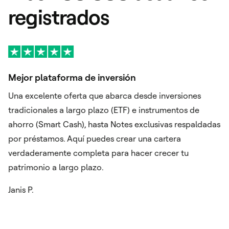
registrados
Mejor plataforma de inversión
U
Una excelente oferta que abarca desde inversiones
Se
 he
tradicionales a largo plazo (ETF) e instrumentos de
se
ahorro (Smart Cash), hasta Notes exclusivas respaldadas
o 
so
por préstamos. Aquí puedes crear una cartera
es
s
verdaderamente completa para hacer crecer tu
co
patrimonio a largo plazo.
Fu
do
Janis P.