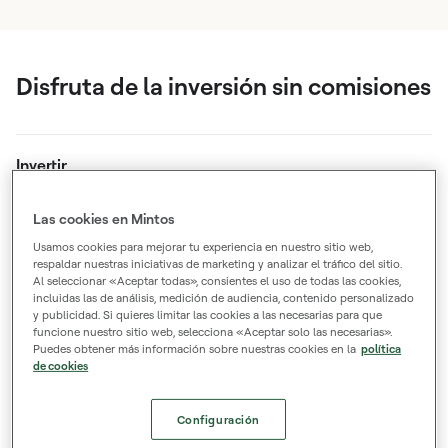
Disfruta de la inversión sin comisiones
Invertir
Las cookies en Mintos
Gratis para bonos, ETF, inmuebles e inversiones
Usamos cookies para mejorar tu experiencia en nuestro sitio web,
manuales en préstamos.
respaldar nuestras iniciativas de marketing y analizar el tráfico del sitio.
Al seleccionar «Aceptar todas», consientes el uso de todas las cookies,
incluidas las de análisis, medición de audiencia, contenido personalizado
y publicidad. Si quieres limitar las cookies a las necesarias para que
Ingresar fondos
funcione nuestro sitio web, selecciona «Aceptar solo las necesarias».
Puedes obtener más información sobre nuestras cookies en la
política
de cookies
Gratis para transferencias bancarias (fáciles o
manuales).
Configuración