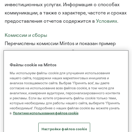
инвестиционных услугах. Информация о способах
коммуникации, а также о характере, частоте и сроках
предоставления отчетов содержится в
Условиях
.
Комиссии и сборы
Перечислены комиссии Mintos и показан пример
расходов и сопутствующих сборов, уплачиваемых
Mintos за инвестиционные услуги и продукты, а
Файлы cookie на Mintos
также предоставлена информация о поощрениях.
Мы используем файлы cookie для улучшения использования
Загружаемый файл с примерами затратной части и
нашего сайта, поддержки наших маркетинговых инициатив и
анализа посещаемости сайта. Выбрав "Принять все", вы даете
комиссий доступен в разделе
Информация о
согласие на использование всех файлов cookie, в том числе для
расходах, сборах и поощрениях
.
аналитики, измерения аудитории, персонализированного контента
и рекламы. Если вы хотите ограничить файлы cookie только теми,
которые необходимы для работы нашего сайта, выберите "Принять
Управление инвестиционным риском
необходимые". Подробнее о наших файлах cookie вы можете узнать
в
Политике использования файлов cookie
Содержится общее описание сущности финансовых
инструментов и рисков, связанных с ними.
Настройки файлов cookie
Загружаемый файл с описанием рисков доступен в