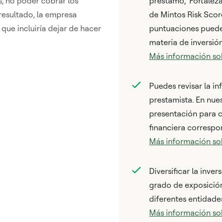
, no poder cobrar los
préstamo', 'Fortale
esultado, la empresa
de Mintos Risk Score
 que incluiría dejar de hacer
puntuaciones pueden
materia de inversión
Más información so
Puedes revisar la i
prestamista. En nue
presentación para 
financiera correspo
Más información sob
Diversificar la inver
grado de exposición
diferentes entidade
Más información sob