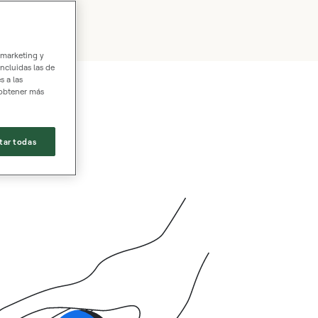
 marketing y
incluidas las de
s a las
 obtener más
tar todas