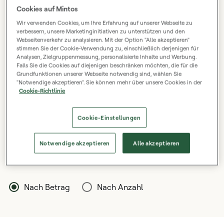
Cookies auf Mintos
Wir verwenden Cookies, um Ihre Erfahrung auf unserer Webseite zu
€ 5 000 000 000
verbessern, unsere Marketinginitiativen zu unterstützen und den
Webseitenverkehr zu analysieren. Mit der Option "Alle akzeptieren"
stimmen Sie der Cookie-Verwendung zu, einschließlich derjenigen für
Analysen, Zielgruppenmessung, personalisierte Inhalte und Werbung.
Falls Sie die Cookies auf diejenigen beschränken möchten, die für die
2026
2026
Grundfunktionen unserer Webseite notwendig sind, wählen Sie
01
05
"Notwendige akzeptieren". Sie können mehr über unsere Cookies in der
Cookie-Richtlinie
12 Monate
24 Monate
Cookie-Einstellungen
Notwendige akzeptieren
Alle akzeptieren
Ausstehende Kredite
Nach Betrag
Nach Anzahl