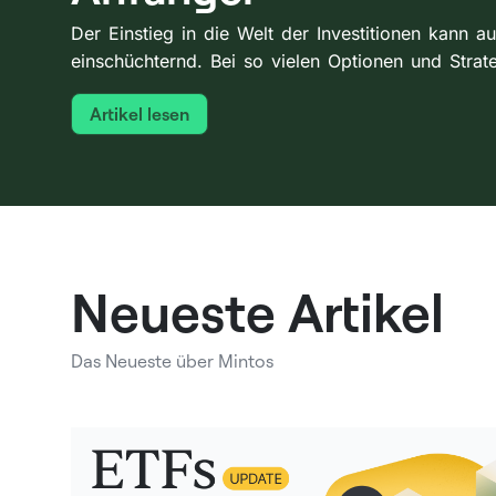
Der Einstieg in die Welt der Investitionen kann 
einschüchternd. Bei so vielen Optionen und Strat
Artikel lesen
Neueste Artikel
Das Neueste über Mintos