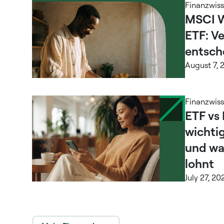
Finanzwis
MSCI W
ETF: V
entsch
August 7, 
Finanzwis
ETF vs 
wichti
und wa
lohnt
July 27, 20