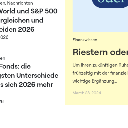
sen
,
Nachrichten
orld und S&P 500
ergleichen und
eiden 2026
2026
Finanzwissen
Riestern oder
sen
Fonds: die
Um Ihren zukünftigen Ruhes
frühzeitig mit der finanzie
gsten Unterschiede
wichtige Ergänzung…
s sich 2026 mehr
March 28, 2024
26