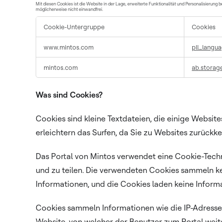
Mit diesen Cookies ist die Website in der Lage, erweiterte Funktionalität und Personalisierung 
möglicherweise nicht einwandfrei.
Cookie-Untergruppe
Cookies
Funktionelle
www.mintos.com
pll_langu
Cookies
mintos.com
ab.storage
Was sind Cookies?
Cookies sind kleine Textdateien, die einige Websi
erleichtern das Surfen, da Sie zu Websites zurückk
Das Portal von Mintos verwendet eine Cookie-Techn
und zu teilen. Die verwendeten Cookies sammeln k
Informationen, und die Cookies laden keine Infor
Cookies sammeln Informationen wie die IP-Adresse
Website, von welcher der Benutzer zum Portal weit