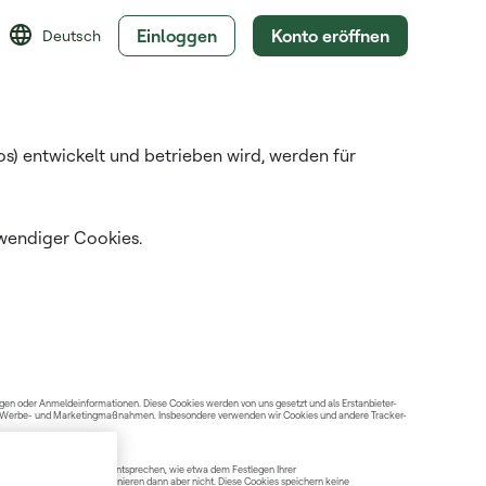
Einloggen
Konto eröffnen
Deutsch
s) entwickelt und betrieben wird, werden für
wendiger Cookies.
ungen oder Anmeldeinformationen. Diese Cookies werden von uns gesetzt und als Erstanbieter-
rer Werbe- und Marketingmaßnahmen. Insbesondere verwenden wir Cookies und andere Tracker-
die einer Dienstanforderung entsprechen, wie etwa dem Festlegen Ihrer
ereiche der Website funktionieren dann aber nicht. Diese Cookies speichern keine