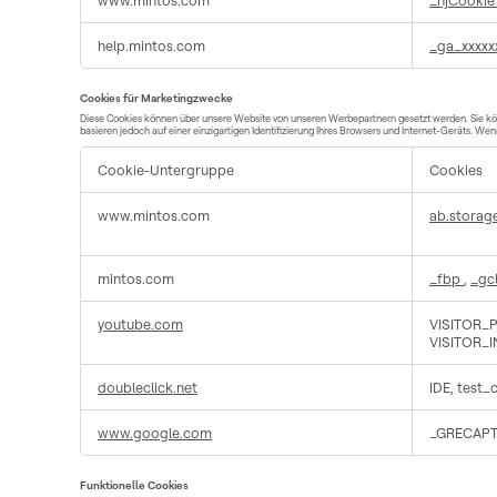
www.mintos.com
_hjCookie
help.mintos.com
_ga_xxxxx
Cookies für Marketingzwecke
Diese Cookies können über unsere Website von unseren Werbepartnern gesetzt werden. Sie könn
basieren jedoch auf einer einzigartigen Identifizierung Ihres Browsers und Internet-Geräts. We
Cookie-Untergruppe
Cookies
Cookies
www.mintos.com
ab.storage
für
Marketingzwecke
mintos.com
_fbp
,
_gc
youtube.com
VISITOR_P
VISITOR_I
doubleclick.net
IDE, test_
www.google.com
_GRECAP
Funktionelle Cookies