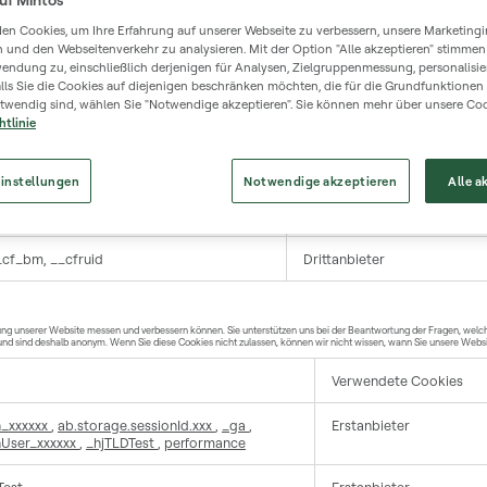
en Cookies, um Ihre Erfahrung auf unserer Webseite zu verbessern, unsere Marketingin
Verwendete Cookies
n und den Webseitenverkehr zu analysieren. Mit der Option "Alle akzeptieren" stimmen
endung zu, einschließlich derjenigen für Analysen, Zielgruppenmessung, personalisier
lls Sie die Cookies auf diejenigen beschränken möchten, die für die Grundfunktionen
ter_session
,
__cfruid
,
_cfuvid
,
Erstanbieter
twendig sind, wählen Sie "Notwendige akzeptieren". Sie können mehr über unsere Coo
_cookie
,
__cf_bm
htlinie
onsent
,
OptanonAlertBoxClosed
,
Erstanbieter
TCHA
instellungen
Notwendige akzeptieren
Alle a
xxxxxxx
,
PHPSESSID
,
MW_SESSION_ID
Erstanbieter
_cf_bm, __cfruid
Drittanbieter
tung unserer Website messen und verbessern können. Sie unterstützen uns bei der Beantwortung der Fragen, wel
und sind deshalb anonym. Wenn Sie diese Cookies nicht zulassen, können wir nicht wissen, wann Sie unsere Webs
Verwendete Cookies
n_xxxxxx
,
ab.storage.sessionId.xxx
,
_ga
,
Erstanbieter
nUser_xxxxxx
,
_hjTLDTest
,
performance