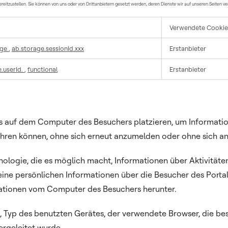
bereitzustellen. Sie können von uns oder von Drittanbietern gesetzt werden, deren Dienste wir auf unseren Seiten v
Verwendete Cookie
age
,
ab.storage.sessionId.xxx
Erstanbieter
.userId.
,
functional
Erstanbieter
tes auf dem Computer des Besuchers platzieren, um Informati
ehren können, ohne sich erneut anzumelden oder ohne sich an
ologie, die es möglich macht, Informationen über Aktivitäten
eine persönlichen Informationen über die Besucher des Port
mationen vom Computer des Besuchers herunter.
, Typ des benutzten Gerätes, der verwendete Browser, die be
ergeleitet wurde.