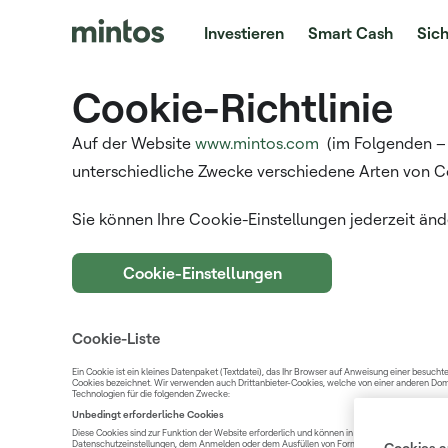
Investieren
Smart Cash
Sich
Cookie-Richtlinie
Auf der Website
www.mintos.com
(im Folgenden – P
unterschiedliche Zwecke verschiedene Arten von C
Sie können Ihre Cookie-Einstellungen jederzeit ä
Cookie-Einstellungen
Cookie-Liste
Ein Cookie ist ein kleines Datenpaket (Textdatei), das Ihr Browser auf Anweisung einer besuch
Cookies bezeichnet. Wir verwenden auch Drittanbieter-Cookies, welche von einer anderen D
Technologien für die folgenden Zwecke:
Unbedingt erforderliche Cookies
Diese Cookies sind zur Funktion der Website erforderlich und können in Ihren Systemen nicht d
Datenschutzeinstellungen, dem Anmelden oder dem Ausfüllen von Formularen. Sie können Ihren B
Cookies a