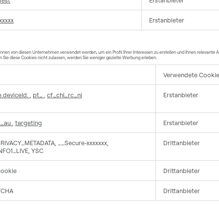
Test
Erstanbieter
xxxxx
Erstanbieter
en von diesen Unternehmen verwendet werden, um ein Profil Ihrer Interessen zu erstellen und Ihnen relevante A
nn Sie diese Cookies nicht zulassen, werden Sie weniger gezielte Werbung erleben.
Verwendete Cooki
.deviceId.
,
pt_
,
cf_chl_rc_ni
Erstanbieter
l_au
,
targeting
Erstanbieter
RIVACY_METADATA, __Secure-xxxxxxx,
Drittanbieter
NFO1_LIVE, YSC
cookie
Drittanbieter
TCHA
Drittanbieter