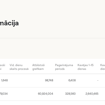
mācija
soši
Vid. dienu
Atbilstoši
Pagarinājuma
Kavējas 1–15
Kav
i
skaits procesā
grafikam
periods
dienas
die
1,648
98,748
6,408
-
79,034
60,924,004
328,560
2,640,465