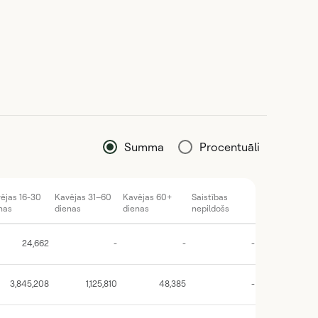
Summa
Procentuāli
ējas 16-30
Kavējas 31–60
Kavējas 60+
Saistības
Norakstīts
nas
dienas
dienas
nepildošs
24,662
-
-
-
3,845,208
1,125,810
48,385
-