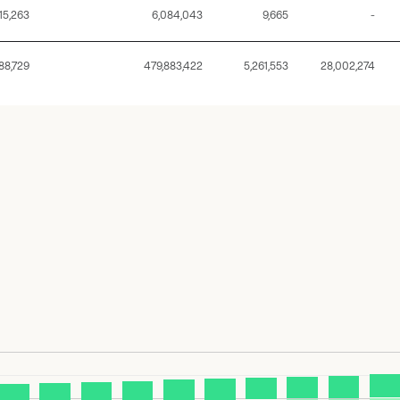
15,263
6,084,043
9,665
-
88,729
479,883,422
5,261,553
28,002,274