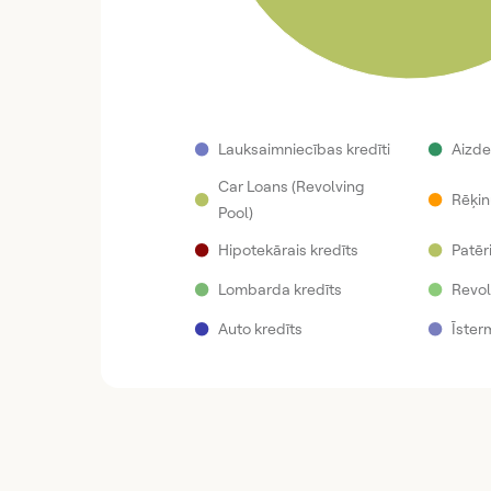
●
●
Lauksaimniecības kredīti
Aizd
Car Loans (Revolving
●
●
Rēķin
Pool)
●
●
Hipotekārais kredīts
Patēri
●
●
Lombarda kredīts
Revol
●
●
Auto kredīts
Īster