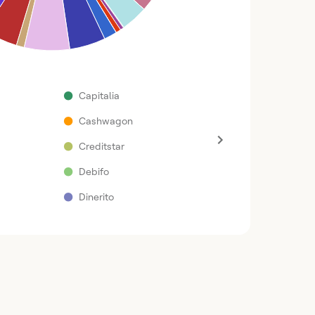
●
Capitalia
●
Cashwagon
●
Creditstar
●
Debifo
●
Dinerito