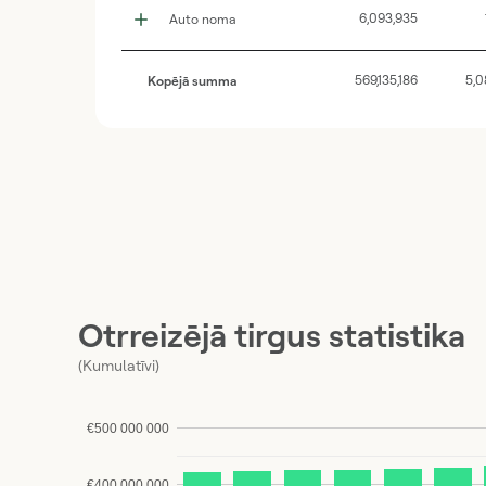
6,093,935
Auto noma
569,135,186
5,0
Kopējā summa
Otrreizējā tirgus statistika
(Kumulatīvi)
€500 000 000
€400 000 000