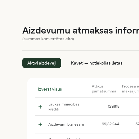
Aizdevumu atmaksas infor
(summas konvertētas eiro)
Aktīvi aizdevēji
Kavēti — notiekošās lietas
Atlikusī
Procesā e
Izvērst visus
pamatsumma
maksājum
Lauksaimniecības
129,818
kredīti
69,132,244
5
Aizdevumi biznesam