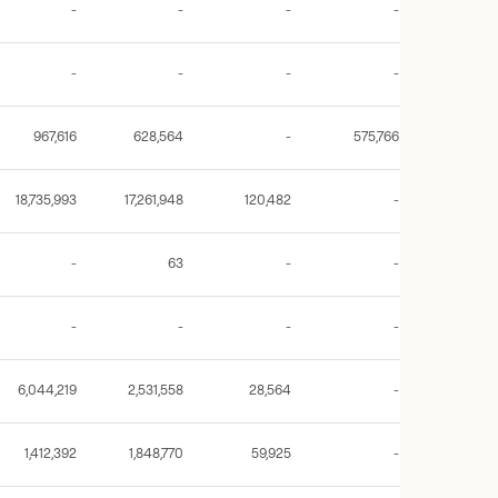
-
-
-
-
-
-
-
-
967,616
628,564
-
575,766
18,735,993
17,261,948
120,482
-
-
63
-
-
-
-
-
-
6,044,219
2,531,558
28,564
-
1,412,392
1,848,770
59,925
-