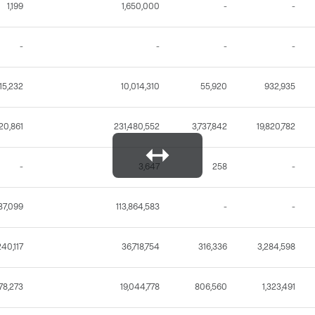
1,199
1,650,000
-
-
-
-
-
-
15,232
10,014,310
55,920
932,935
20,861
231,480,552
3,737,842
19,820,782
-
3,647
258
-
37,099
113,864,583
-
-
240,117
36,718,754
316,336
3,284,598
78,273
19,044,778
806,560
1,323,491