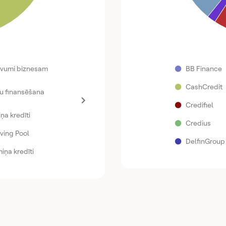
●
evumi biznesam
BB Finance
●
CashCredit
u finansēšana
●
Credifiel
ņa kredīti
●
Credius
ving Pool
●
DelfinGroup
miņa kredīti