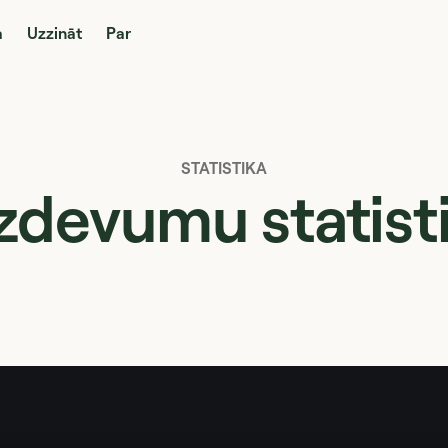
a
Uzzināt
Par
STATISTIKA
zdevumu statist