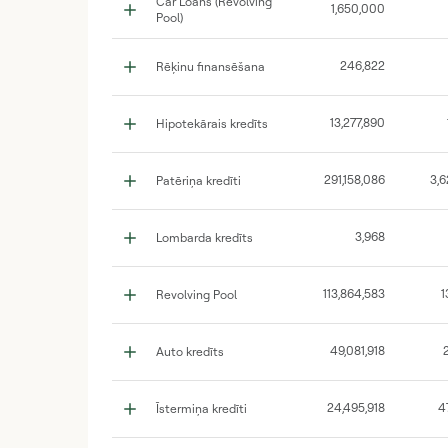
Car Loans (Revolving
1,650,000
Pool)
246,822
Rēķinu finansēšana
13,277,890
Hipotekārais kredīts
291,158,086
3,6
Patēriņa kredīti
3,968
Lombarda kredīts
113,864,583
1
Revolving Pool
49,081,918
Auto kredīts
24,495,918
4
Īstermiņa kredīti