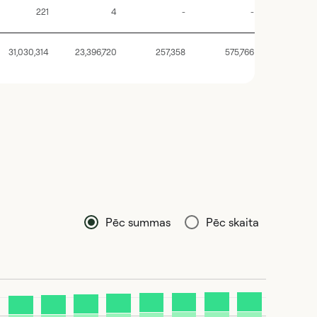
221
4
-
-
31,030,314
23,396,720
257,358
575,766
Pēc summas
Pēc skaita