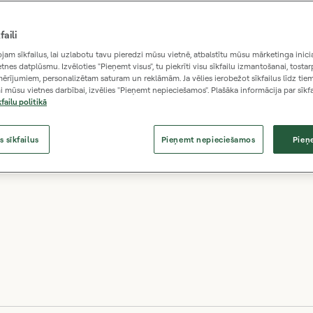
12.9 miljardi
€ 46
faili
am sīkfailus, lai uzlabotu tavu pieredzi mūsu vietnē, atbalstītu mūsu mārketinga inici
tnes datplūsmu. Izvēloties "Pieņemt visus", tu piekrīti visu sīkfailu izmantošanai, tostarp
investēts (summas konvertētas EUR)
kopējais o
mērījumiem, personalizētam saturam un reklāmām. Ja vēlies ierobežot sīkfailus līdz tiem
 mūsu vietnes darbībai, izvēlies "Pieņemt nepieciešamos". Plašāka informācija par sīkfa
kfailu politikā
s sīkfailus
Pieņemt nepieciešamos
Pieņ