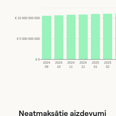
€ 10 000 000 000
€ 5 000 000 000
€ 0
2024
2024
2024
2024
2025
2025
09
10
11
12
01
02
Neatmaksātie aizdevumi