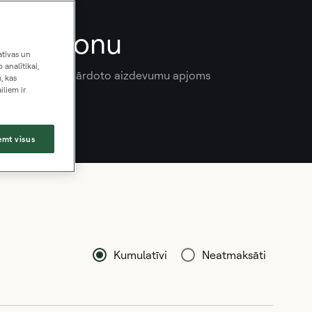
6 miljonu
atīvas un
 analītikai,
trreizējā tirgū pārdoto aizdevumu apjoms
, kas
iliem ir
emt visus
Kumulatīvi
Neatmaksāti