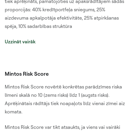
tiek aprēķināts, pamatojoties uz apakšrādītājiem šādās
proporcijās: 40% kredītportfeļa sniegums, 25%
aizdevuma apkalpotāja efektivitāte, 25% atpirkšanas
spēja, 10% sadarbības struktūra
Uzzināt vairāk
Mintos Risk Score
Mintos Risk Score novērtē konkrētas parādzīmes riska
līmeni skalā no 10 (zems risks) līdz 1 (augsts risks).
Aprēķinātais rādītājs tiek noapaļots līdz vienai zīmei aiz
komata.
Mintos Risk Score var tikt atsaukts, ja viens vai vairāki