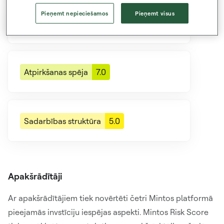
Pieņemt nepieciešamos
Pieņemt visus
Aizdevumu apkalpotāja efektivitāte
9.0
Atpirkšanas spēja
7.0
Sadarbības struktūra
5.0
Apakšrādītāji
Ar apakšrādītājiem tiek novērtēti četri Mintos platformā
pieejamās invstīciju iespējas aspekti. Mintos Risk Score