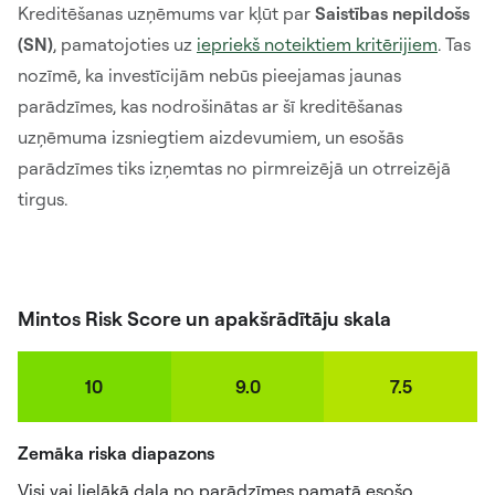
Kreditēšanas uzņēmums var kļūt par
Saistības nepildošs
(SN)
, pamatojoties uz
iepriekš noteiktiem kritērijiem
. Tas
nozīmē, ka investīcijām nebūs pieejamas jaunas
parādzīmes, kas nodrošinātas ar šī kreditēšanas
uzņēmuma izsniegtiem aizdevumiem, un esošās
parādzīmes tiks izņemtas no pirmreizējā un otrreizējā
tirgus.
Mintos Risk Score un apakšrādītāju skala
10
9.0
7.5
Zemāka riska diapazons
Visi vai lielākā daļa no parādzīmes pamatā esošo