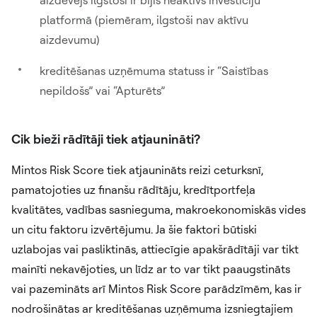
platformā (piemēram, ilgstoši nav aktīvu
aizdevumu)
kreditēšanas uzņēmuma statuss ir “Saistības
nepildošs” vai “Apturēts”
Cik bieži rādītāji tiek atjaunināti?
Mintos Risk Score tiek atjaunināts reizi ceturksnī,
pamatojoties uz finanšu rādītāju, kredītportfeļa
kvalitātes, vadības sasnieguma, makroekonomiskās vides
un citu faktoru izvērtējumu. Ja šie faktori būtiski
uzlabojas vai pasliktinās, attiecīgie apakšrādītāji var tikt
mainīti nekavējoties, un līdz ar to var tikt paaugstināts
vai pazemināts arī Mintos Risk Score parādzīmēm, kas ir
nodrošinātas ar kreditēšanas uzņēmuma izsniegtajiem