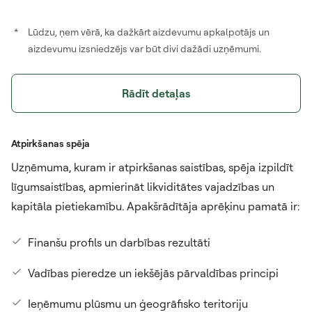
*
Lūdzu, ņem vērā, ka dažkārt aizdevumu apkalpotājs un
aizdevumu izsniedzējs var būt divi dažādi uzņēmumi.
Rādīt detaļas
Atpirkšanas spēja
Uzņēmuma, kuram ir atpirkšanas saistības, spēja izpildīt
līgumsaistības, apmierināt likviditātes vajadzības un
kapitāla pietiekamību. Apakšrādītāja aprēķinu pamatā ir:
Finanšu profils un darbības rezultāti
Vadības pieredze un iekšējās pārvaldības principi
Ieņēmumu plūsmu un ģeogrāfisko teritoriju