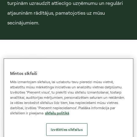
turpinām uzraudzīt attiecīgo uzņēmumu un regulāri
atjauninām rādītājus, pamatojoties uz mūsu
secinājumiem.
Mintos sīkfaili
8
Mēs izmantojam sīkfailus, lai uzlabotu tavu pieredzi mūsu vietnē,
atbalstītu mūsu mārketinga iniciatīvas un analizētu vietnes datplūsmu.
Izvēloties "Pieņemt visus", tu piekrīti visu sīkfailu izmantošanai, tostarp
analītikai, auditorijas mērījumiem, personalizētam saturam un reklāmām.
Ja vēlies ierobežot sīkfailus līdz tiem, kas nepieciešami mūsu vietnes
darbībai, izvēlies "Pieņemt nepieciešamos". Plašāka informācija par
sīkfailiem ir pieejama
sīkfailu politikā
Kredītportfeļa sniegums
8.0
Izvēlēties sīkfailus