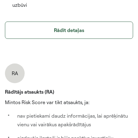
uzbūvi
Rādīt detaļas
RA
Rādītājs atsaukts (RA)
Mintos Risk Score var tikt atsaukts, ja:
nav pietiekami daudz informācijas, lai aprēķinātu
vienu vai vairākus apakšrādītājus
aizdevējs ilgstoši ir bijis neaktīvs investīciju