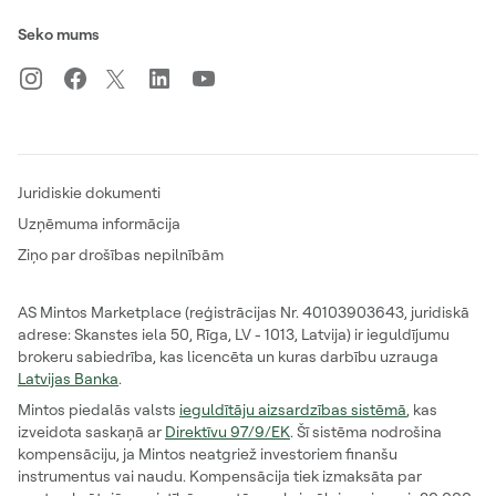
Seko mums
Juridiskie dokumenti
Uzņēmuma informācija
Ziņo par drošības nepilnībām
AS Mintos Marketplace (reģistrācijas Nr. 40103903643, juridiskā
adrese: Skanstes iela 50, Rīga, LV - 1013, Latvija) ir ieguldījumu
brokeru sabiedrība, kas licencēta un kuras darbību uzrauga
Latvijas Banka
.
Mintos piedalās valsts
ieguldītāju aizsardzības sistēmā
, kas
izveidota saskaņā ar
Direktīvu 97/9/EK
. Šī sistēma nodrošina
kompensāciju, ja Mintos neatgriež investoriem finanšu
instrumentus vai naudu. Kompensācija tiek izmaksāta par