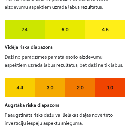
aizdevumu aspektiem uzrāda labus rezultātus.
7.4
6.0
4.5
Vidēja riska diapazons
Daži no parādzīmes pamatā esošo aizdevumu
aspektiem uzrāda labus rezultātus, bet daži ne tik labus.
4.4
3.0
2.0
1.0
Augstāka riska diapazons
Paaugstināts risks dažu vai lielākās daļas novērtēto
investīciju iespēju aspektu sniegumā.