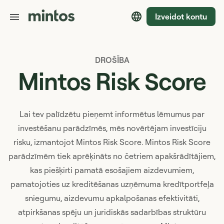
Izveidot kontu
DROŠĪBA
Mintos Risk Score
Lai tev palīdzētu pieņemt informētus lēmumus par
investēšanu parādzīmēs, mēs novērtējam investīciju
risku, izmantojot Mintos Risk Score. Mintos Risk Score
parādzīmēm tiek aprēķināts no četriem apakšrādītājiem,
kas piešķirti pamatā esošajiem aizdevumiem,
pamatojoties uz kreditēšanas uzņēmuma kredītportfeļa
sniegumu, aizdevumu apkalpošanas efektivitāti,
atpirkšanas spēju un juridiskās sadarbības struktūru