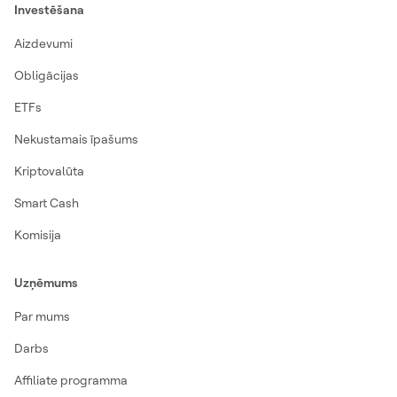
Investēšana
Aizdevumi
Obligācijas
ETFs
Nekustamais īpašums
Kriptovalūta
Smart Cash
Komisija
Uzņēmums
Par mums
Darbs
Affiliate programma