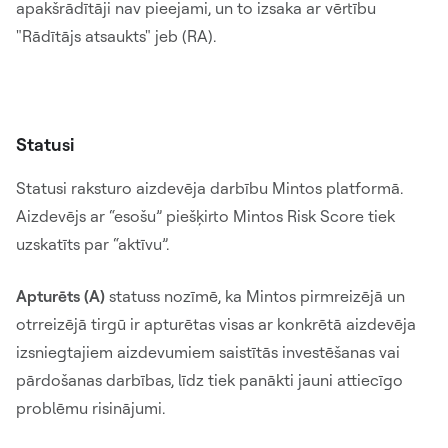
apakšrādītāji nav pieejami, un to izsaka ar vērtību
"Rādītājs atsaukts" jeb (RA).
Statusi
Statusi raksturo aizdevēja darbību Mintos platformā.
Aizdevējs ar “esošu” piešķirto Mintos Risk Score tiek
uzskatīts par “aktīvu”.
Apturēts (A)
statuss nozīmē, ka Mintos pirmreizējā un
otrreizējā tirgū ir apturētas visas ar konkrētā aizdevēja
izsniegtajiem aizdevumiem saistītās investēšanas vai
pārdošanas darbības, līdz tiek panākti jauni attiecīgo
problēmu risinājumi.