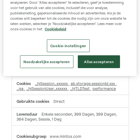
analyseren. Door "Alles accepteren" te selecteren, geef je toestemming
voor het gebruik van alle cookies, inclusief die voor analyse,
Indirect
publieksmeting, gepersonaliseerde inhoud en advertenties. Als je de
cookies wilt beperken tot de cookies die nodig zijn om onze website te
Sessie, Enkele seconden, Sessie
laten werken, selecteer je "Noodzakelijke accepteren". Lees meer over
onze cookies in het
Cookiebeleid
Prestatiecookies
Cookie-instellingen
Deze cookies stellen ons in staat bezoekers en hun herkomst te tellen zodat we de prestatie
van onze website kunnen analyseren en verbeteren. Ze helpen ons te begrijpen welke pagina’s
het meest en minst populair zijn en hoe bezoekers zich door de gehele site bewegen. Alle
informatie die deze cookies verzamelen wordt geaggregeerd en is daarom anoniem. Als u deze
cookies niet toestaat, weten wij niet wanneer u onze site heeft bezocht.
Noodzakelijke accepteren
Alles accepteren
Prestatiecookies
mintos.com
_hjSession_xxxxxx
,
ab.storage.sessionId.xxx
,
_ga
,
_hjSessionUser_xxxxxx
,
_hjTLDTest
,
performance
Direct
Enkele seconden, 399 Dagen, 399 Dagen,
364 Dagen, Sessie, 1 Dag
www.mintos.com