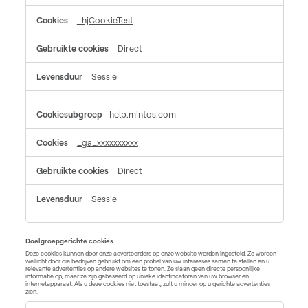
_hjCookieTest
Direct
Sessie
help.mintos.com
_ga_xxxxxxxxxx
Direct
Sessie
Doelgroepgerichte cookies
Deze cookies kunnen door onze adverteerders op onze website worden ingesteld. Ze worden
wellicht door die bedrijven gebruikt om een profiel van uw interesses samen te stellen en u
relevante advertenties op andere websites te tonen. Ze slaan geen directe persoonlijke
informatie op, maar ze zijn gebaseerd op unieke identificatoren van uw browser en
internetapparaat. Als u deze cookies niet toestaat, zult u minder op u gerichte advertenties
zien.
Doelgroepgerichte