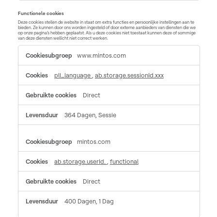
Functionele cookies
Deze cookies stellen de website in staat om extra functies en persoonlijke instellingen aan te
bieden. Ze kunnen door ons worden ingesteld of door externe aanbieders van diensten die we
op onze pagina’s hebben geplaatst. Als u deze cookies niet toestaat kunnen deze of sommige
van deze diensten wellicht niet correct werken.
Functionele
www.mintos.com
cookies
pll_language
,
ab.storage.sessionId.xxx
Direct
364 Dagen, Sessie
mintos.com
ab.storage.userId.
,
functional
Direct
400 Dagen, 1 Dag