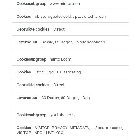
www.mintos.com
cookies
ab.storage.deviceId.
,
pt_
,
cf_chl_rc_ni
Direct
Sessie, 29 Dagen, Enkele seconden
mintos.com
_fbp
,
_gcl_au
,
targeting
Direct
89 Dagen, 89 Dagen, 1 Dag
youtube.com
VISITOR_PRIVACY_METADATA, __Secure-xxxxxxx,
VISITOR_INFO1_LIVE, YSC