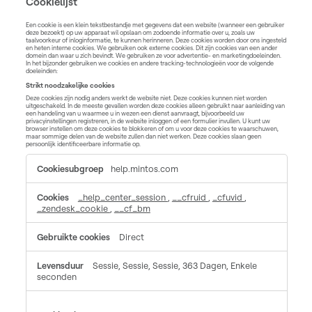
Cookielijst
Een cookie is een klein tekstbestandje met gegevens dat een website (wanneer een gebruiker
deze bezoekt) op uw apparaat wil opslaan om zodoende informatie over u, zoals uw
taalvoorkeur of inloginformatie, te kunnen herinneren. Deze cookies worden door ons ingesteld
en heten interne cookies. We gebruiken ook externe cookies. Dit zijn cookies van een ander
domein dan waar u zich bevindt. We gebruiken ze voor advertentie- en marketingdoeleinden.
In het bijzonder gebruiken we cookies en andere tracking-technologieën voor de volgende
doeleinden:
Strikt noodzakelijke cookies
Deze cookies zijn nodig anders werkt de website niet. Deze cookies kunnen niet worden
uitgeschakeld. In de meeste gevallen worden deze cookies alleen gebruikt naar aanleiding van
een handeling van u waarmee u in wezen een dienst aanvraagt, bijvoorbeeld uw
privacyinstellingen registreren, in de website inloggen of een formulier invullen. U kunt uw
browser instellen om deze cookies te blokkeren of om u voor deze cookies te waarschuwen,
maar sommige delen van de website zullen dan niet werken. Deze cookies slaan geen
persoonlijk identificeerbare informatie op.
Strikt
help.mintos.com
noodzakelijke
cookies
_help_center_session
,
__cfruid
,
_cfuvid
,
_zendesk_cookie
,
__cf_bm
Direct
Sessie, Sessie, Sessie, 363 Dagen, Enkele
seconden