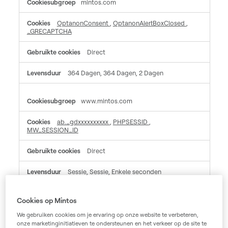
mintos.com
OptanonConsent
,
OptanonAlertBoxClosed
,
_GRECAPTCHA
Direct
364 Dagen, 364 Dagen, 2 Dagen
www.mintos.com
ab._gdxxxxxxxxxx
,
PHPSESSID
,
MW_SESSION_ID
Direct
Sessie, Sessie, Enkele seconden
mintos.zendesk.com
Cookies op Mintos
We gebruiken cookies om je ervaring op onze website te verbeteren,
_cfuvid, __cf_bm, __cfruid
onze marketinginitiatieven te ondersteunen en het verkeer op de site te