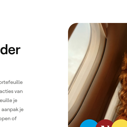
nder
ortefeuille
acties van
uille je
 aanpak je
kopen of