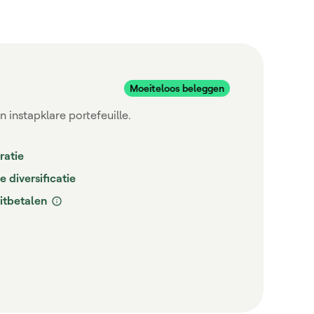
C
 instapklare portefeuille.
Ste
ratie
 diversificatie
itbetalen
1
Aan