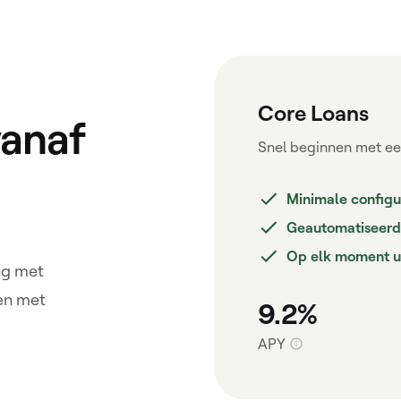
Core Loans
vanaf
gen
Snel beginnen met een
Minimale configu
teria
Geautomatiseerde
Op elk moment u
ng met
wen met
9.2%
APY