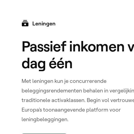
Leningen
Manual Loans
Passief inkomen 
Selecteer zorgvuldig je eigen beleggin
dag één
Ruime keuze aan beleggingen
Filter op meer dan 10 beleggingscri
Met leningen kun je concurrerende
Liquiditeit via de Secundaire Markt
beleggingsrendementen behalen in vergelijki
traditionele activaklassen. Begin vol vertrou
11K+
Europa's toonaangevende platform voor
Investeringsmogelijkheden
leningbeleggingen.