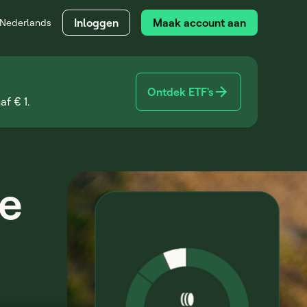
Inloggen
Maak account aan
Nederlands
Ontdek ETF's
f € 1.
je