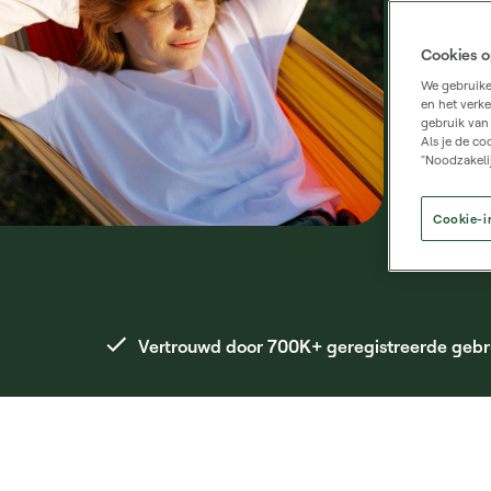
Cookies o
Bel
We gebruike
en het verke
gebruik van 
Als je de co
"Noodzakeli
Cookie-i
Vertrouwd door 700K+ geregistreerde gebr