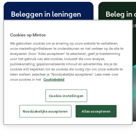
Beleggen in leningen
Beleg in 
Hoogrentende beleggingen die
Beleg in Frac
passief inkomen genereren
slechts € 50
Cookies op Mintos
We gebruiken cookies om je ervaring op onze website te verbeteren,
onze marketinginitiatieven te ondersteunen en het verkeer op de site te
analyseren. Door "Alles accepteren" te selecteren, geef je toestemming
voor het gebruik van alle cookies, inclusief die voor analyse,
publieksmeting, gepersonaliseerde inhoud en advertenties. Als je de
cookies wilt beperken tot de cookies die nodig zijn om onze website te
laten werken, selecteer je "Noodzakelijke accepteren". Lees meer over
onze cookies in het
Cookiebeleid
Cookie-instellingen
Noodzakelijke accepteren
Alles accepteren