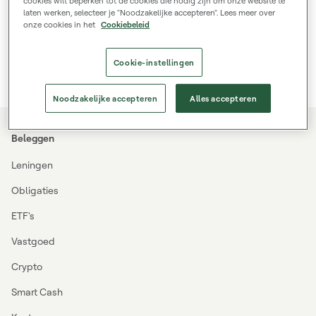
cookies wilt beperken tot de cookies die nodig zijn om onze website te
laten werken, selecteer je "Noodzakelijke accepteren". Lees meer over
Aandelenemissie AS Mintos Holdings
onze cookies in het
Cookiebeleid
Informatie over de uitgifte van Mintos-aandelen en de
bijbehorende documentatie.
Cookie-instellingen
Documenten bekijken
Noodzakelijke accepteren
Alles accepteren
Beleggen
Leningen
Obligaties
ETF's
Vastgoed
Crypto
Smart Cash