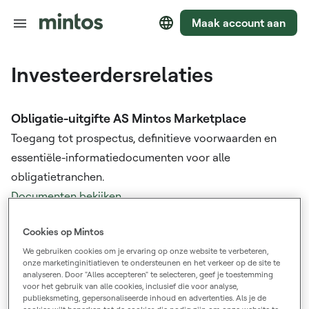
Maak account aan
Investeerdersrelaties
Obligatie-uitgifte AS Mintos Marketplace
Toegang tot prospectus, definitieve voorwaarden en
essentiële-informatiedocumenten voor alle
obligatietranchen.
Documenten bekijken
Cookies op Mintos
Jaarverslagen
We gebruiken cookies om je ervaring op onze website te verbeteren,
Bekijk geconsolideerde jaarverslagen en
onze marketinginitiatieven te ondersteunen en het verkeer op de site te
marktrapporten van voorgaande jaren.
analyseren. Door "Alles accepteren" te selecteren, geef je toestemming
voor het gebruik van alle cookies, inclusief die voor analyse,
Documenten bekijken
publieksmeting, gepersonaliseerde inhoud en advertenties. Als je de