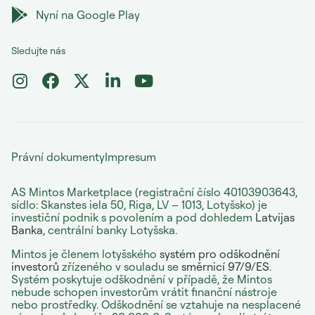
Nyní na Google Play
Sledujte nás
Právní dokumenty
Impresum
AS Mintos Marketplace (registrační číslo 40103903643,
sídlo: Skanstes iela 50, Riga, LV – 1013, Lotyšsko) je
investiční podnik s povolením a pod dohledem
Latvijas
Banka
, centrální banky Lotyšska.
Mintos je členem lotyšského
systém pro odškodnění
investorů
zřízeného v souladu se
směrnicí 97/9/ES
.
Systém poskytuje odškodnění v případě, že Mintos
nebude schopen investorům vrátit finanční nástroje
nebo prostředky. Odškodnění se vztahuje na nesplacené