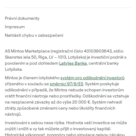
Právní dokumenty
Impresum
Nahlásit chybu v zabezpečení
AS Mintos Marketplace (registrační číslo 40103903643, sídlo:
Skanstes iela 50, Riga, LV – 1013, Lotyšsko) je investiční podnik s
povolením a pod dohledem
Latvijas Banka
, centrální banky
Lotyšska.
Mintos je členem lotyšského
systém pro odškodnění investorů
zřízeného v souladu se
směrnicí 97/9/ES
. Systém poskytuje
odškodnění v případě, že Mintos nebude schopen investorům
vrátit finanční nástroje nebo prostředky. Odškodnění se vztahuje
na nesplacené závazky až do výše 20 000 €. Systém nehradí
ztráty způsobené změnami ceny nebo likvidity finančních
nástrojů.
Investování s sebou nese rizika. Hodnota vaší investice se může
zvýšit i snížit a vy tak můžete přijít o investovaný kapitál.
Historická výkonnost, prognózy nebo simulace nejsou zárukou