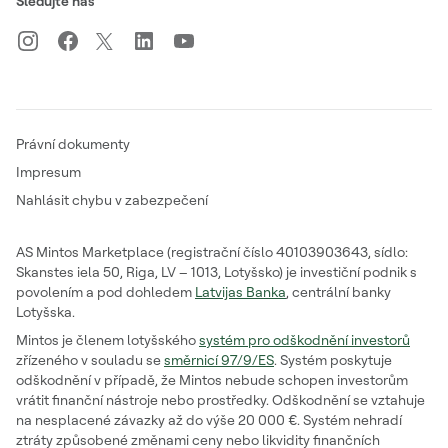
Sledujte nás
Právní dokumenty
Impresum
Nahlásit chybu v zabezpečení
AS Mintos Marketplace (registrační číslo 40103903643, sídlo:
Skanstes iela 50, Riga, LV – 1013, Lotyšsko) je investiční podnik s
povolením a pod dohledem
Latvijas Banka
, centrální banky
Lotyšska.
Mintos je členem lotyšského
systém pro odškodnění investorů
zřízeného v souladu se
směrnicí 97/9/ES
. Systém poskytuje
odškodnění v případě, že Mintos nebude schopen investorům
vrátit finanční nástroje nebo prostředky. Odškodnění se vztahuje
na nesplacené závazky až do výše 20 000 €. Systém nehradí
ztráty způsobené změnami ceny nebo likvidity finančních