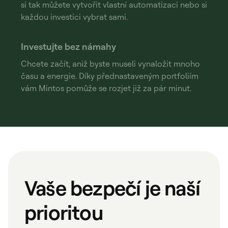
si tak můžete vytvořit vlastní automatizaci nebo si
každou investici vybrat sami.
Investujte bez námahy
Chcete začít, aniž byste museli vynaložit mnoho
času a energie. Díky přednastaveným portfoliím
vám Mintos pomůže se rozjet již za pár minut.
Vaše bezpečí je naší
prioritou