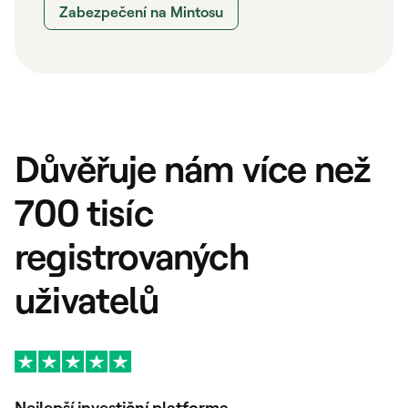
Zabezpečení na Mintosu
Důvěřuje nám více než
700 tisíc
registrovaných
uživatelů
Nejlepší investiční platforma
V