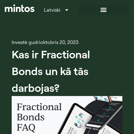
Latviski
Italiano
Investē gudri
oktobris 20, 2023
Kas ir Fractional
Bonds un kā tās
darbojas?