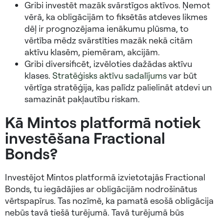
Gribi investēt mazāk svārstīgos aktīvos. Ņemot
vērā, ka obligācijām to fiksētās atdeves likmes
dēļ ir prognozējama ienākumu plūsma, to
vērtība mēdz svārstīties mazāk nekā citām
aktīvu klasēm, piemēram, akcijām.
Gribi diversificēt, izvēloties dažādas aktīvu
klases.
Stratēģisks aktīvu sadalījums
var būt
vērtīga stratēģija, kas palīdz palielināt atdevi un
samazināt pakļautību riskam.
Kā Mintos platformā notiek
investēšana Fractional
Bonds?
Investējot Mintos platformā izvietotajās Fractional
Bonds, tu iegādājies ar obligācijām nodrošinātus
vērtspapīrus. Tas nozīmē, ka pamatā esošā obligācija
nebūs tavā tiešā turējumā. Tavā turējumā būs