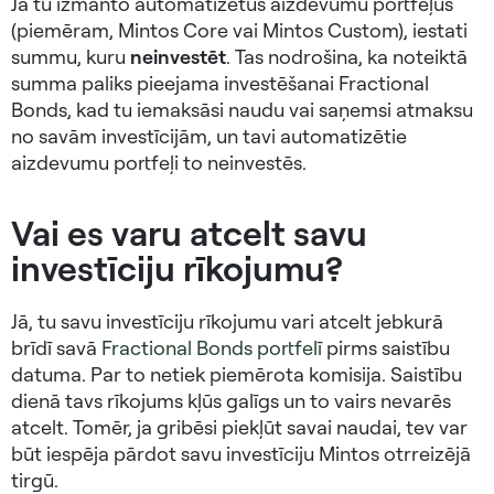
Ja tu izmanto automatizētus aizdevumu portfeļus
(piemēram, Mintos Core vai Mintos Custom), iestati
summu, kuru
neinvestēt
. Tas nodrošina, ka noteiktā
summa paliks pieejama investēšanai Fractional
Bonds, kad tu iemaksāsi naudu vai saņemsi atmaksu
no savām investīcijām, un tavi automatizētie
aizdevumu portfeļi to neinvestēs.
Vai es varu atcelt savu
investīciju rīkojumu?
Jā, tu savu investīciju rīkojumu vari atcelt jebkurā
brīdī savā
Fractional Bonds portfelī
pirms saistību
datuma. Par to netiek piemērota komisija. Saistību
dienā tavs rīkojums kļūs galīgs un to vairs nevarēs
atcelt. Tomēr, ja gribēsi piekļūt savai naudai, tev var
būt iespēja pārdot savu investīciju Mintos otrreizējā
tirgū.