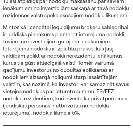
Tu esi atbildīgs par nodokļu maksāšanu par saviem
ienākumiem no investīcijām saskaņā ar tavā nodokļu
rezidences valstī spēkā esošajiem nodokļu likumiem.
Mintos kā licencētai ieguldījumu brokeru sabiedrībai
ir juridisks pienākums piemērot ieturējuma nodokli
taviem no investīcijām gūtajiem ienākumiem.
Ieturējuma nodoklis ir izplatīta prakse, kas ļauj
valdībām aplikt ar nodokli nerezidentu ienākumus,
kurus tie gūst attiecīgajā valstī. Tomēr vairumā
gadījumu investorus no dubultas aplikšanas ar
nodokļiem aizsargā nolīgumi starp iesaistītajām
valstīm, kas nozīmē, ka investori var samazināt savus
vietējos nodokļus par ieturēto summu. ES/EEZ
nodokļu rezidentiem, kuri investē kā privātpersonas
(juridiskās personas ir atbrīvotas no nodokļa
ieturējuma), nodokļa likme ir 5%.