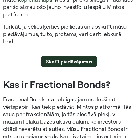
par šo aizraujošo jauno investīciju iespēju Mintos
platformā.
Turklāt, ja vēlies ķerties pie lietas un apskatīt mūsu
piedāvājumus, tu to, protams, vari darīt jebkurā
brīdī.
Skatīt piedāvājumus
Kas ir Fractional Bonds?
Fractional Bonds ir ar obligācijām nodrošināti
vērtspapīri, kas tiek piedāvāti Mintos platformā. Tās
sauc par frakcionālām, jo tās piedāvā piekļuvi
mazām lielāka bāzes aktīva daļām, ko investors
citādi nevarētu atļauties. Mūsu Fractional Bonds ir
ērts un pieejams veids, kā privātajiem investoriem