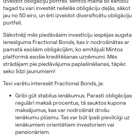
izveidot obligāciju portfeli. Mintos maina šo kārtību:
tagad tu vari investēt nelielās obligāciju daļās, sākot
jau no 50 eiro, un ērti izveidot diversificētu obligāciju
portfeli.
Sākotnēji mēs piedāvāsim investīciju iespējas augsta
ienesīguma Fractional Bonds, kas ir nodrošinātas ar
pamatā esošām obligācijām, ko emitējuši Mintos
platformā esošie kreditēšanas uzņēmumi. Mēs
strādājam pie piedāvājuma paplašināšanas, tāpēc
seko līdzi jaunumiem!
Tevi varētu interesēt Fractional Bonds, ja:
Gribi gūt stabilus ienākumus. Parasti obligācijas
regulāri maksā procentus, tā sauktos kupona
maksājumus, kas var nodrošināt drošu
ienākumu plūsmu. Tas var būt īpaši pievilcīgi uz
ienākumiem orientētiem investoriem vai
pensionāriem.