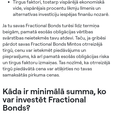
Tirgus faktori, tostarp vispārējā ekonomiskā
vide, vispārējais procentu likmju līmenis un
alternatīvas investīciju iespējas finanšu nozarē.
Ja tu savas Fractional Bonds turēsi līdz termiņa
beigām, pamatā esošās obligācijas vērtības
svārstības neietekmēs tavu atdevi. Taču, ja gribēsi
pārdot savas Fractional Bonds Mintos otrreizējā
tirgū, cenu var ietekmēt piedāvājums un
pieprasījums, kā arī pamatā esošās obligācijas riska
un tirgus faktoru izmaiņas. Tas nozīmē, ka otrreizējā
tirgū piedāvātā cena var atšķirties no tavas
samaksātās pirkuma cenas.
Kāda ir minimālā summa, ko
var investēt Fractional
Bonds?