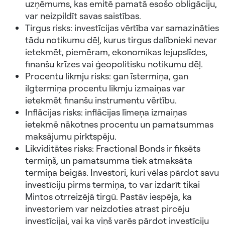
uzņēmums, kas emitē pamatā esošo obligāciju,
var neizpildīt savas saistības.
Tirgus risks: investīcijas vērtība var samazināties
tādu notikumu dēļ, kurus tirgus dalībnieki nevar
ietekmēt, piemēram, ekonomikas lejupslīdes,
finanšu krīzes vai ģeopolitisku notikumu dēļ.
Procentu likmju risks: gan īstermiņa, gan
ilgtermiņa procentu likmju izmaiņas var
ietekmēt finanšu instrumentu vērtību.
Inflācijas risks: inflācijas līmeņa izmaiņas
ietekmē nākotnes procentu un pamatsummas
maksājumu pirktspēju.
Likviditātes risks: Fractional Bonds ir fiksēts
termiņš, un pamatsumma tiek atmaksāta
termiņa beigās. Investori, kuri vēlas pārdot savu
investīciju pirms termiņa, to var izdarīt tikai
Mintos otrreizējā tirgū. Pastāv iespēja, ka
investoriem var neizdoties atrast pircēju
investīcijai, vai ka viņš varēs pārdot investīciju