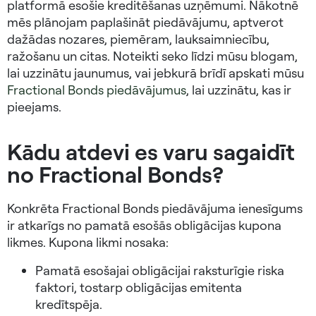
platformā esošie kreditēšanas uzņēmumi. Nākotnē
mēs plānojam paplašināt piedāvājumu, aptverot
dažādas nozares, piemēram, lauksaimniecību,
ražošanu un citas. Noteikti seko līdzi mūsu blogam,
lai uzzinātu jaunumus, vai jebkurā brīdī apskati mūsu
Fractional Bonds piedāvājumus
, lai uzzinātu, kas ir
pieejams.
Kādu atdevi es varu sagaidīt
no Fractional Bonds?
Konkrēta Fractional Bonds piedāvājuma ienesīgums
ir atkarīgs no pamatā esošās obligācijas kupona
likmes. Kupona likmi nosaka:
Pamatā esošajai obligācijai raksturīgie riska
faktori, tostarp obligācijas emitenta
kredītspēja.