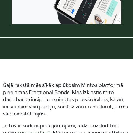
Šajā rakstā mēs sīkāk aplūkosim Mintos platformā
pieejamās Fractional Bonds. Mēs izklāstīsim to
darbības principu un sniegtās priekšrocības, kā arī
ieskicēsim visu pārējo, kas tev varētu noderēt, pirms
sāc investēt tajās.
Ja tev ir kādi papildu jautājumi, lūdzu, uzdod tos
mūsu
kopienas lapā
. Mēs ar prieku sniegsim atbildes