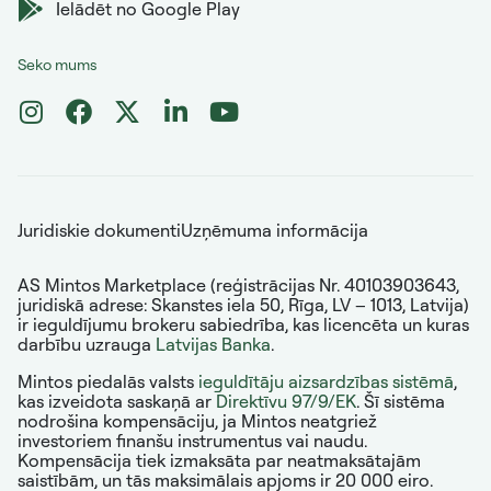
Ielādēt no Google Play
Seko mums
Juridiskie dokumenti
Uzņēmuma informācija
AS Mintos Marketplace (reģistrācijas Nr. 40103903643,
juridiskā adrese: Skanstes iela 50, Rīga, LV – 1013, Latvija)
ir ieguldījumu brokeru sabiedrība, kas licencēta un kuras
darbību uzrauga
Latvijas Banka
.
Mintos piedalās valsts
ieguldītāju aizsardzības sistēmā
,
kas izveidota saskaņā ar
Direktīvu 97/9/EK
. Šī sistēma
nodrošina kompensāciju, ja Mintos neatgriež
investoriem finanšu instrumentus vai naudu.
Kompensācija tiek izmaksāta par neatmaksātajām
saistībām, un tās maksimālais apjoms ir 20 000 eiro.