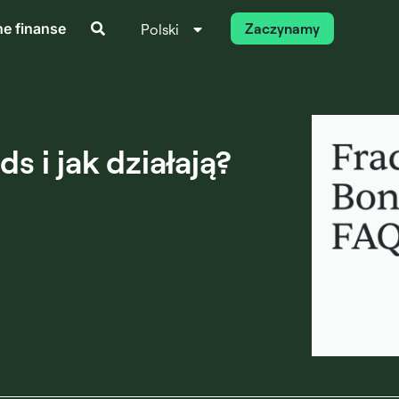
ne finanse
Zaczynamy
Polski
Italiano
s i jak działają?