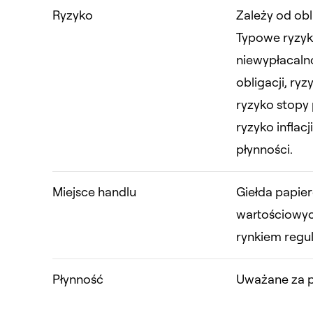
Ryzyko
Zależy od obl
Typowe ryzyk
niewypłacaln
obligacji, ry
ryzyko stopy
ryzyko inflacj
płynności.
Miejsce handlu
Giełda papie
wartościowyc
rynkiem reg
Płynność
Uważane za p