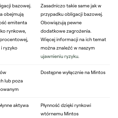
igacji bazowej.
Zasadniczo takie same jak w
a obejmują
przypadku obligacji bazowej.
ość emitenta
Obowiązują pewne
zyko rynkowe,
dodatkowe zagrożenia.
 procentowej,
Więcej informacji na ich temat
i i ryzyko
można znaleźć w naszym
ujawnieniu ryzyku
.
rów
Dostępne wyłącznie na Mintos
h lub poza
ulowanym
łynne aktywa
Płynność dzięki rynkowi
wtórnemu Mintos