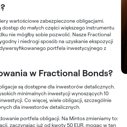
s?
iery wartościowe zabezpieczone obligacjami.
ą dostęp do małych części większego instrumentu
ku nie mógłby sobie pozwolić. Nasze Fractional
odny i niedrogi sposób na uzyskanie ekspozycji
zdywersyfikowanego portfela inwestycyjnego z
towania w Fractional Bonds?
bligacje są dostępne dla inwestorów detalicznych.
sokich minimalnych inwestycji wynoszących 10
westycji. Co więcej, wiele obligacji, szczególnie
nych dla inwestorów detalicznych.
owanie portfela obligacji. Na Mintos zmieniamy to:
cji, zaczynając już od kwoty 50 EUR, mogąc w ten