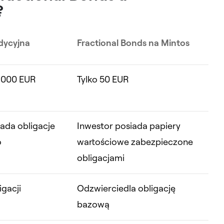
?
adycyjna
Fractional Bonds na Mintos
 000 EUR
Tylko 50 EUR
iada obligacje
Inwestor posiada papiery
o
wartościowe zabezpieczone
obligacjami
igacji
Odzwierciedla obligację
bazową