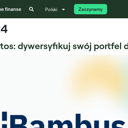
ne finanse
Zaczynamy
Polski
Italiano
24
os: dywersyfikuj swój portfel