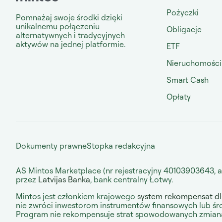
Pożyczki
Pomnażaj swoje środki dzięki
unikalnemu połączeniu
Obligacje
alternatywnych i tradycyjnych
aktywów na jednej platformie.
ETF
Nieruchomości
Smart Cash
Opłaty
Dokumenty prawne
Stopka redakcyjna
AS Mintos Marketplace (nr rejestracyjny 40103903643, ad
przez
Latvijas Banka
, bank centralny Łotwy.
Mintos jest członkiem krajowego
system rekompensat dl
nie zwróci inwestorom instrumentów finansowych lub ś
Program nie rekompensuje strat spowodowanych zmianam