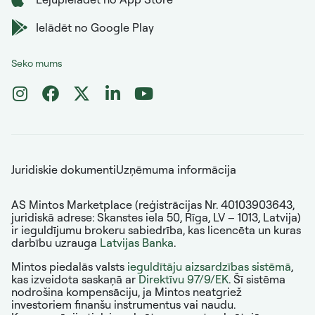
Ielādēt no Google Play
Seko mums
Juridiskie dokumenti
Uzņēmuma informācija
AS Mintos Marketplace (reģistrācijas Nr. 40103903643,
juridiskā adrese: Skanstes iela 50, Rīga, LV – 1013, Latvija)
ir ieguldījumu brokeru sabiedrība, kas licencēta un kuras
darbību uzrauga
Latvijas Banka
.
Mintos piedalās valsts
ieguldītāju aizsardzības sistēmā
,
kas izveidota saskaņā ar
Direktīvu 97/9/EK
. Šī sistēma
nodrošina kompensāciju, ja Mintos neatgriež
investoriem finanšu instrumentus vai naudu.