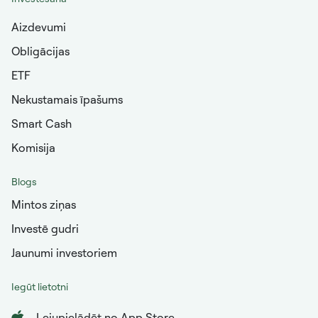
Aizdevumi
Obligācijas
ETF
Nekustamais īpašums
Smart Cash
Komisija
Blogs
Mintos ziņas
Investē gudri
Jaunumi investoriem
Iegūt lietotni
Lejupielādēt no App Store