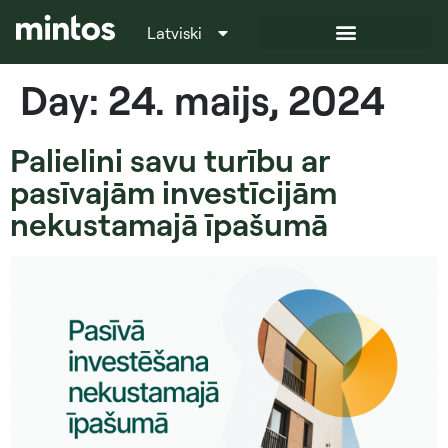
Latviski
Italiano
Day:
24. maijs, 2024
Palielini savu turību ar
pasīvajām investīcijām
nekustamajā īpašumā