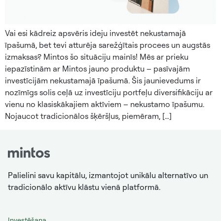
Vai esi kādreiz apsvēris ideju investēt nekustamajā
īpašumā, bet tevi atturēja sarežģītais procees un augstās
izmaksas? Mintos šo situāciju mainīs! Mēs ar prieku
iepazīstinām ar Mintos jauno produktu – pasīvajām
investīcijām nekustamajā īpašumā. Šis jaunievedums ir
nozīmīgs solis ceļā uz investīciju portfeļu diversifikāciju ar
vienu no klasiskākajiem aktīviem – nekustamo īpašumu.
Nojaucot tradicionālos šķēršļus, piemēram, […]
Palielini savu kapitālu, izmantojot unikālu alternatīvo un
tradicionālo aktīvu klāstu vienā platformā.
Investēšana