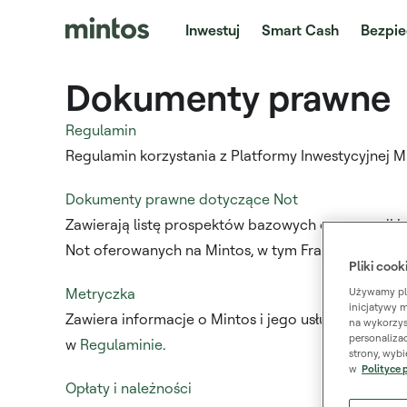
Inwestuj
Smart Cash
Bezpie
Dokumenty prawne
Regulamin
Regulamin korzystania z Platformy Inwestycyjnej M
Dokumenty prawne dotyczące Not
Zawierają listę prospektów bazowych oraz wszelk
Not oferowanych na Mintos, w tym Fractional Bon
Pliki cook
Metryczka
Używamy pli
inicjatywy 
Zawiera informacje o Mintos i jego usługach inwes
na wykorzys
personalizac
w
Regulaminie
.
strony, wyb
w
Polityce 
Opłaty i należności