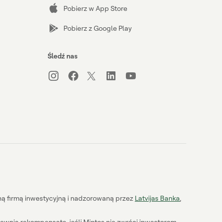
Pobierz w App Store
Pobierz z Google Play
Śledź nas
aną firmą inwestycyjną i nadzorowaną przez
Latvijas Banka
,
ewnia rekompensatę, jeśli Mintos nie zwróci inwestorom