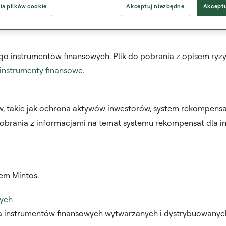
przykładowe koszty i powiązane opłaty uiszczane na rzecz Min
ia plików cookie
Akceptuj niezbędne
Akceptu
kładowymi kosztami i opłatami jest dostępny w sekcji
Ujawnien
ego instrumentów finansowych. Plik do pobrania z opisem ryz
instrumenty finansowe
.
, takie jak ochrona aktywów inwestorów, system rekompensa
 pobrania z informacjami na temat systemu rekompensat dla 
lem Mintos.
wych
 instrumentów finansowych wytwarzanych i dystrybuowanych 