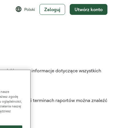
Zaloguj
Utwórz konto
Polski
ących kluczowe informacje dotyczące wszystkich
 nasze
rażasz zgodę
 częstotliwości i terminach raportów można znaleźć
 oglądalności,
ziałania naszej
ajdziesz