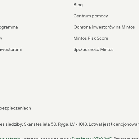
Blog
Centrum pomocy
Programma
Ochrona inwestorów na Mintos
w
Mintos Risk Score
inwestorami
Społeczność Mintos
abezpieczeniach
s siedziby: Skanstes iela 50, Ryga, LV - 1013, Łotwa) jest licencjonow
inwestorów
ustanowionego na mocy
Dyrektywy 97/9/WE
. Program zap