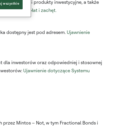
tos za usługi i produkty inwestycyjne, a także
j wszystkie
ie kosztów, opłat i zachęt.
yka dostępny jest pod adresem.
Ujawnienie
t dla inwestorów oraz odpowiedniej i stosownej
inwestorów:
Ujawnienie dotyczące Systemu
przez Mintos – Not, w tym Fractional Bonds i