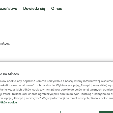
czeństwo
Dowiedz się
O nas
intos.
ich ogłoszeń lub suplementów, a także dokumentów zawieraj
ds i nieruchomościowych papierów wartościowych.
ie na Mintos
ków cookie, aby poprawić komfort korzystania z naszej strony internetowej, wspierać
marketingowe i analizować ruch na stronie. Wybierając opcję „Akceptuj wszystkie”, wy
tycyjnych. Informacje o sposobach komunikacji oraz rodzaju,
tanie wszystkich plików cookie, w tym plików cookie do celów analitycznych, pomiaru
ji treści i reklam. Jeśli chcesz ograniczyć pliki cookie do tych, które są niezbędne do d
ierz opcję „Akceptuj niezbędne”. Więcej informacji na temat naszych plików cookie zn
plików cookie