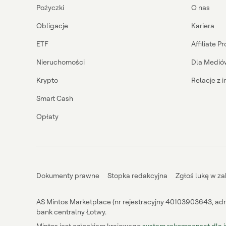
Pożyczki
O nas
Obligacje
Kariera
ETF
Affiliate 
Nieruchomości
Dla Medió
Krypto
Relacje z 
Smart Cash
Opłaty
Dokumenty prawne
Stopka redakcyjna
Zgłoś lukę w z
AS Mintos Marketplace (nr rejestracyjny 40103903643, adre
bank centralny Łotwy.
Mintos jest członkiem krajowego
system rekompensat dla 