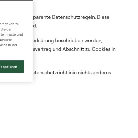
 und um transparente Datenschutzregeln. Diese
itiativen zu
he Personen sind.
 Sie der
te Inhalte und
ser Datenschutzerklärung beschrieben werden,
 unserer
kies in der
 im Abtretungsvertrag und Abschnitt zu Cookies in
kzeptieren
, sofern die Datenschutzrichtlinie nichts anderes