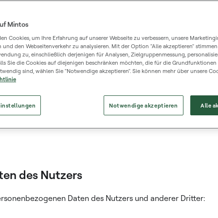
uf Mintos
nd organisatorische Maßnahmen zum Schutz der Nutzerdaten
en Cookies, um Ihre Erfahrung auf unserer Webseite zu verbessern, unsere Marketingin
tungsaktivitäten von Mintos in Bezug auf Nutzer, die natürlic
n und den Webseitenverkehr zu analysieren. Mit der Option "Alle akzeptieren" stimmen
endung zu, einschließlich derjenigen für Analysen, Zielgruppenmessung, personalisier
rarbeitung personenbezogener Daten können nicht nur in die
lls Sie die Cookies auf diejenigen beschränken möchten, die für die Grundfunktionen
twendig sind, wählen Sie "Notwendige akzeptieren". Sie können mehr über unsere Coo
ngen des Plattform-Nutzervertrags (im Folgenden – Vertrag),
htlinie
instellungen
Notwendige akzeptieren
Alle a
ffe stimmen mit den im Vertrag verwendeten Begriffen überein
ten des Nutzers
ersonenbezogenen Daten des Nutzers und anderer Dritter: