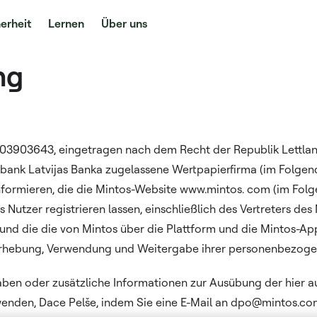
erheit
Lernen
Über uns
ng
903643, eingetragen nach dem Recht der Republik Lettland, m
ralbank Latvijas Banka zugelassene Wertpapierfirma (im Folgend
informieren, die die Mintos-Website www.mintos. com (im Folg
Nutzer registrieren lassen, einschließlich des Vertreters des
, und die die von Mintos über die Plattform und die Mintos-A
 Erhebung, Verwendung und Weitergabe ihrer personenbezogen
 haben oder zusätzliche Informationen zur Ausübung der hier 
enden, Dace Pelše, indem Sie eine E-Mail an dpo@mintos.co