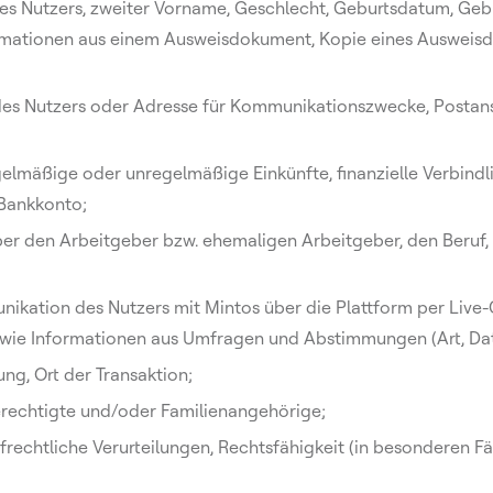
 Nutzers, zweiter Vorname, Geschlecht, Geburtsdatum, Gebur
rmationen aus einem Ausweisdokument, Kopie eines Ausweisdo
es Nutzers oder Adresse für Kommunikationszwecke, Postansc
lmäßige oder unregelmäßige Einkünfte, finanzielle Verbindl
 Bankkonto;
er den Arbeitgeber bzw. ehemaligen Arbeitgeber, den Beruf, d
ikation des Nutzers mit Mintos über die Plattform per Live-
wie Informationen aus Umfragen und Abstimmungen (Art, Dat
ng, Ort der Transaktion;
erechtigte und/oder Familienangehörige;
frechtliche Verurteilungen, Rechtsfähigkeit (in besonderen Fäl