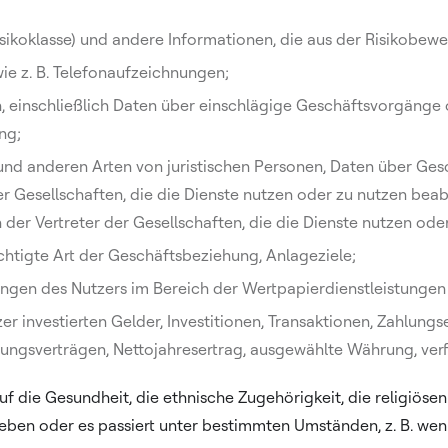
 Risikoklasse) und andere Informationen, die aus der Risikobe
e z. B. Telefonaufzeichnungen;
einschließlich Daten über einschlägige Geschäftsvorgänge od
ng;
 und anderen Arten von juristischen Personen, Daten über Ge
 Gesellschaften, die die Dienste nutzen oder zu nutzen beab
der Vertreter der Gesellschaften, die die Dienste nutzen ode
htigte Art der Geschäftsbeziehung, Anlageziele;
ungen des Nutzers im Bereich der Wertpapierdienstleistungen
zer investierten Gelder, Investitionen, Transaktionen, Zahlun
ngsverträgen, Nettojahresertrag, ausgewählte Währung, verf
 auf die Gesundheit, die ethnische Zugehörigkeit, die religiö
hrieben oder es passiert unter bestimmten Umständen, z. B. we