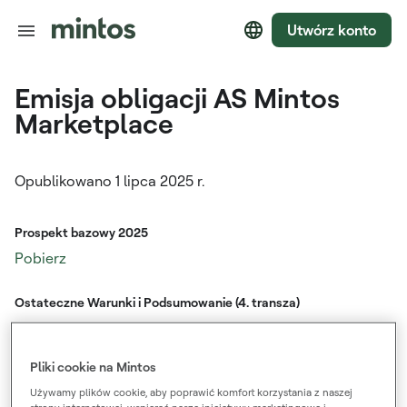
Utwórz konto
Emisja obligacji AS Mintos
Marketplace
Opublikowano 1 lipca 2025 r.
Prospekt bazowy 2025
Pobierz
Ostateczne Warunki i Podsumowanie (4. transza)
Pobierz
Pliki cookie na Mintos
Dokument zawierający kluczowe informacje (KID) (4. transza)
Używamy plików cookie, aby poprawić komfort korzystania z naszej
Pobierz