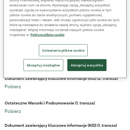
strony internetowej, wspierać nasze inicjatywy marketingowe i
analizować ruch na stronie. Wybierając opcję „Akceptuj wszystkie”,
wyrażasz zgodę na wykorzystanie wszystkich plików cookie, w tym
Ostateczne Warunki i Podsumowanie (3. transza)
plików cookie do celów analitycznych, pomiaru oglądalności,
Pobierz
personalizacji treści i reklam. Jeśli chcesz ograniczyć pliki cookie do tych,
które są niezbędne do działania naszej strony, wybierz opcję „Akceptuj
niezbędne”. Więcej informacji na temat naszych plików cookie
Dokument zawierający kluczowe informacje (KID) (3. transza)
znajdziesz w
Polityce plików cookie
Pobierz
Ustawienia plików cookie
Ostateczne Warunki i Podsumowanie (2. transza)
Pobierz
Akceptuj niezbędne
Akceptuj wszystkie
Dokument zawierający kluczowe informacje (KID) (2. transza)
Pobierz
Ostateczne Warunki i Podsumowanie (1. transza)
Pobierz
Dokument zawierający kluczowe informacje (KID) (1. transza)