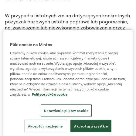
W przypadku istotnych zmian dotyczących konkretnych
pożyczek bazowych (istotna poprawa lub pogorszenie,
np. zawieszenie lub niewykonanie zobowiązania przez
firmę pożyczkową), odnośne wyniki cząstkowe oraz
Mintos Risk Score są aktualizowane poza regularnym
Pliki cookie na Mintos
harmonogramem.
Używamy plików cookie, aby poprawić komfort korzystania z naszej
strony internetowej, wspierać nasze inicjatywy marketingowe i
Dowiedz się więcej o Mintos Risk Score
analizować ruch na stronie. Wybierając opcję „Akceptuj wszystkie”,
wyrażasz zgodę na wykorzystanie wszystkich plików cookie, w tym
plików cookie do celów analitycznych, pomiaru oglądalności,
Lista aktualnych wskaźników Risk Scores
personalizacji treści i reklam. Jeśli chcesz ograniczyć pliki cookie do tych,
które są niezbędne do działania naszej strony, wybierz opcję „Akceptuj
Plik z historycznymi zmianami Mintos Risk Score w
niezbędne”. Więcej informacji na temat naszych plików cookie
latach 2021/2022/2023/2024/2025/2026
znajdziesz w
Polityce plików cookie
Ustawienia plików cookie
Zastrzeżenie:
w żadnym wypadku nie należy traktować i polegać na Mintos Risk Score jako ratingu
kredytowym. Nie jest on przygotowywany zgodnie z metodologią i przepisami określonymi w
Akceptuj niezbędne
Akceptuj wszystkie
Rozporządzeniu (WE) nr 1060/2009 w sprawie agencji ratingowych. Mintos Risk Score nie stanowi
porady inwestycyjnej, a Mintos nie ponosi odpowiedzialności za żadne straty, które mogą wynikać z