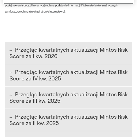
podejmowania decyzji inwestycyjnych na podstawie informacji i/lub materiałów analitycznych
zamieszczonych na niniejszej stronie internetowej.
Przegląd kwartalnych aktualizacji Mintos Risk
Score za I kw. 2026
Poniższe firmy są wymienione w kolejności
Przegląd kwartalnych aktualizacji Mintos Risk
alfabetycznej.
Score za IV kw. 2025
Poniższe firmy są wymienione w kolejności
Aktualizacja: 9 lipca 2026
Przegląd kwartalnych aktualizacji Mintos Risk
alfabetycznej.
Score za III kw. 2025
AdaPundi (ID)
Poniższe firmy są wymienione w kolejności
Aktualizacja: 15 kwietnia 2026
Przegląd kwartalnych aktualizacji Mintos Risk
alfabetycznej.
Score za II kw. 2025
Składowa ocena struktury współpracy prawnej wzrosła
AdaPundi (ID)
ze względu na zmiany w strukturze zabezpieczeń.
Poniższe firmy są wymienione w kolejności
Aktualizacja: 19 stycznia 2026