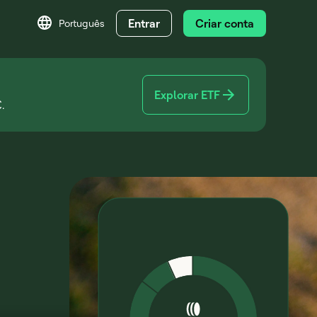
Entrar
Criar conta
Português
Explorar ETF
.
m