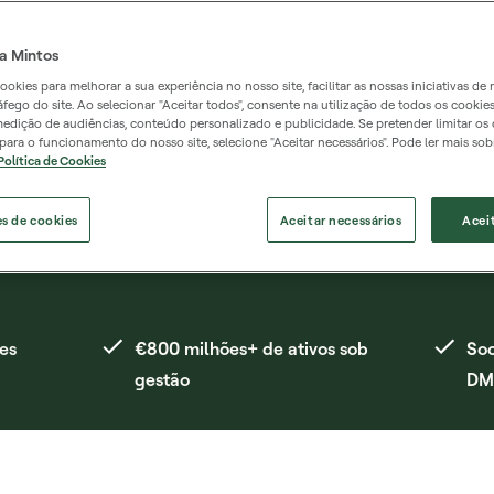
a Mintos
estimentos concebidos para satisfazer a sua ambição, 
ookies para melhorar a sua experiência no nosso site, facilitar as nossas iniciativas de
num só lugar.
ráfego do site. Ao selecionar "Aceitar todos", consente na utilização de todos os cookie
medição de audiências, conteúdo personalizado e publicidade. Se pretender limitar os
para o funcionamento do nosso site, selecione "Aceitar necessários". Pode ler mais so
Política de Cookies
Começar
es de cookies
Aceitar necessários
Acei
es
€800 milhões+ de ativos sob
Soc
gestão
DM