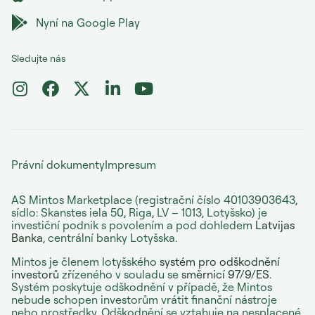
Nyní na Google Play
Sledujte nás
Právní dokumenty
Impresum
AS Mintos Marketplace (registrační číslo 40103903643,
sídlo: Skanstes iela 50, Riga, LV – 1013, Lotyšsko) je
investiční podnik s povolením a pod dohledem
Latvijas
Banka
, centrální banky Lotyšska.
Mintos je členem lotyšského
systém pro odškodnění
investorů
zřízeného v souladu se
směrnicí 97/9/ES
.
Systém poskytuje odškodnění v případě, že Mintos
nebude schopen investorům vrátit finanční nástroje
nebo prostředky. Odškodnění se vztahuje na nesplacené