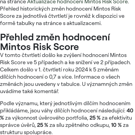
na stránce
Aktualizace hodnocení Mintos Risk Score
.
Přehled historických změn hodnocení Mintos Risk
Score za jednotlivá čtvrtletí je rovněž k dispozici ve
formě tabulky na stránce s aktualizacemi.
Přehled změn hodnocení
Mintos Risk Score
V tomto čtvrtletí došlo ke zvýšení hodnocení Mintos
Risk Score ve 5 případech a ke snížení ve 2 případech.
Celkem došlo v 1. čtvrtletí roku 2024 k 5 změnám
dílčích hodnocení o 0,7 a více. Informace o všech
změnách jsou uvedeny v tabulce. U významných změn
uvádíme také komentář.
Podle významu, který jednotlivým dílčím hodnocením
přikládáme, jsou váhy dílčích hodnocení následující:
40
%
za výkonnost úvěrového portfolia,
25 %
za efektivitu
správce úvěrů,
25 %
za sílu zpětného odkupu,
10 %
za
strukturu spolupráce.