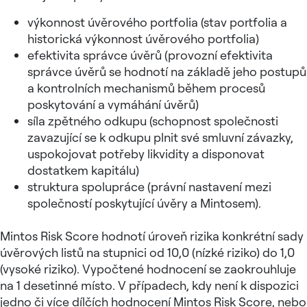
výkonnost úvěrového portfolia (stav portfolia a
historická výkonnost úvěrového portfolia)
efektivita správce úvěrů (provozní efektivita
správce úvěrů se hodnotí na základě jeho postupů
a kontrolních mechanismů během procesů
poskytování a vymáhání úvěrů)
síla zpětného odkupu (schopnost společnosti
zavazující se k odkupu plnit své smluvní závazky,
uspokojovat potřeby likvidity a disponovat
dostatkem kapitálu)
struktura spolupráce (právní nastavení mezi
společností poskytující úvěry a Mintosem).
Mintos Risk Score hodnotí úroveň rizika konkrétní sady
úvěrových listů na stupnici od 10,0 (nízké riziko) do 1,0
(vysoké riziko). Vypočtené hodnocení se zaokrouhluje
na 1 desetinné místo. V případech, kdy není k dispozici
jedno či více dílčích hodnocení Mintos Risk Score, nebo