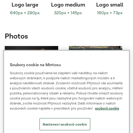
Logo large
Logo medium
Logo small
640px × 290px
320px × 145px
160px × 73px
Photos
Soubory cookie na Mintosu
Soubory cookie používáme ke zlepšení vaší návštěvy na našich
webových stránkách, k podpoře našich marketingových iniciativ a k
analýze návštěvnosti stránek. Zvolením možnosti Přijmout vše souhlasíte
s používáním všech souborů cookie, včetně souborů pro analýzu, měření
publika, personalizovaný obsah a reklamu. Pokud chcete omezit soubory
cookie pouze na ty, které jsou nezbytné pro fungování našich webových
stránek, zvolte možnost Přijmout nezbytné. Další informace o našich
Spoluzakladatelé
Spoluzakladatelé
souborech cookie najdete v pravidlech pro používání
souborů cookie
Mintos Martins Sulte
Mintos Martins Sulte
Martins Valters
Martins Valters
Nastavení souborů cookie