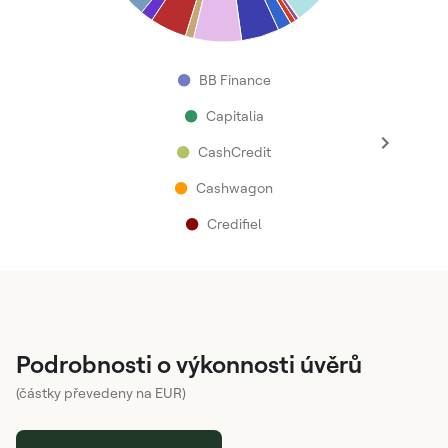
●
BB Finance
●
Capitalia
●
CashCredit
●
Cashwagon
●
Credifiel
Podrobnosti o výkonnosti úvěrů
(částky převedeny na EUR)