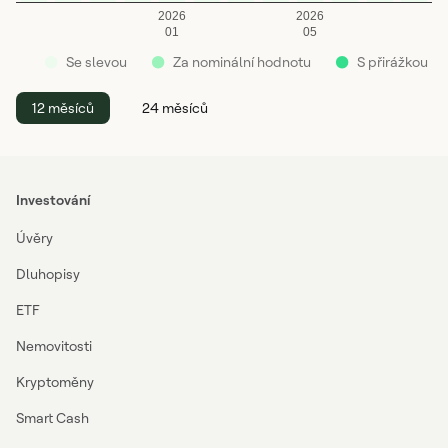
2026
2026
01
05
●
●
●
Se slevou
Za nominální hodnotu
S přirážkou
12 měsíců
24 měsíců
Investování
Úvěry
Dluhopisy
ETF
Nemovitosti
Kryptoměny
Smart Cash