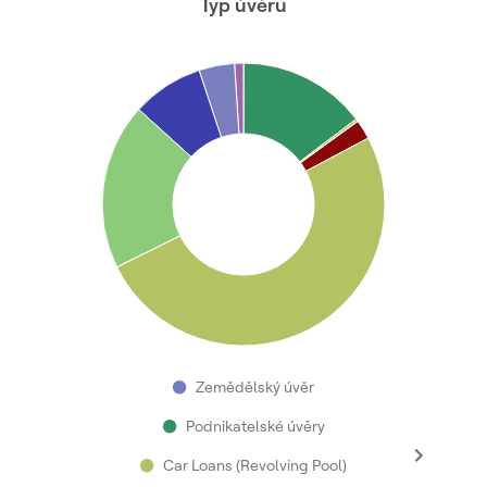
Typ úvěru
●
Zemědělský úvěr
●
Podnikatelské úvěry
●
Car Loans (Revolving Pool)