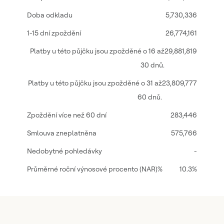
5,730,336
26,774,161
29,881,819
23,809,777
283,446
575,766
-
10.3%