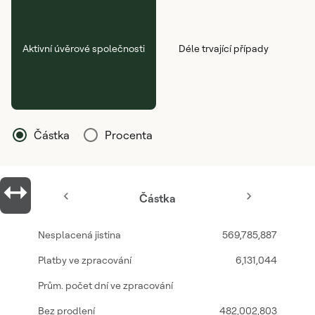
Aktivní úvěrové společnosti
Déle trvající případy plateb po
Částka
Procenta
Částka
569,785,887
6,131,044
482,002,803