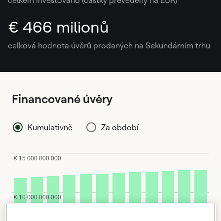
celkem investováno (částky převedeny na EUR)
€ 466 milionů
celková hodnota úvěrů prodaných na Sekundárním trhu
Financované úvěry
Kumulativně
Za období
€ 15 000 000 000
€ 10 000 000 000