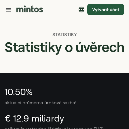
Vytvořit účet
STATISTIKY
Statistiky o úvěrech
10.50%
aktuální průměrná úroková sazba¹
€ 12.9 miliardy