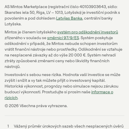
AS Mintos Marketplace (registrační číslo 40103903643, sídlo:
Skanstes iela 50, Riga, LV – 1013, Lotyšsko) je investiční podnik s
povolením a pod dohledem
Latvijas Banka
, centrální banky
Lotyšska.
Mintos je členem lotyšského
systém pro odškodnění investorů
zřízeného v souladu se
směrnicí 97/9/ES
. Systém poskytuje
odškodnění v případě, že Mintos nebude schopen investorům
vrátit finanční nástroje nebo prostředky. Odškodnění se vztahuje
na nesplacené závazky až do výše 20 000 €. Systém nehradí
ztráty způsobené změnami ceny nebo likvidity finančních
nástrojů.
Investování s sebou nese rizika. Hodnota vaší investice se může
zvýšit i snížit a vy tak můžete přijít o investovaný kapitál.
Historická výkonnost, prognózy nebo simulace nejsou zárukou
budoucí výkonnosti. Prostudujte si prosím naše
informace o
rizicích
.
© 2026 Všechna práva vyhrazena.
1
Vážený průměr úrokových sazeb všech nesplacených úvěrů