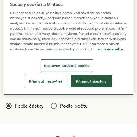
Soubory cookie na Mintosu
€ 5 000 000 000
Soubory cookie používáme ke zlepšení vaší návštěvy na našich
webových stránkách, k podpoře našich marketingových iniciativ a k
analýze návštěvnosti stránek. Zvolením možnosti Přijmout vše souhlasíte
s používáním všech souborů cookie, včetně souborů pro analýzu, měření
publika, personalizovaný obsah a reklamu. Pokud chcete omezit soubory
2026
2026
cookie pouze na ty, které jsou nezbytné pro fungování našich webových
01
05
stránek, zvolte možnost Přijmout nezbytné. Další informace o našich
souborech cookie najdete v pravidlech pro používání
souborů cookie
12 měsíců
24 měsíců
Nastavení souborů cookie
Přijmout nezbytné
Přijmout všechny
Nesplacené úvěry
Podle částky
Podle počtu