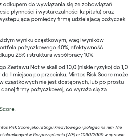
ą z odkupem do wywiązania się ze zobowiązań
ie płynności i wystarczalności kapitału) oraz
 występującą pomiędzy firmą udzielającą pożyczek
 każdym wyniku cząstkowym, wagi wyników
portfela pożyczkowego 40%, efektywność
dkupu 25% i struktura współpracy 10%.
 Zestawu Not w skali od 10,0 (niskie ryzyko) do 1,0
y do 1 miejsca po przecinku. Mintos Risk Score może
ów cząstkowych nie jest dostępnych, lub po prostu
danej firmy pożyczkowej, co wyraża się za
.
 Score
.
os Risk Score jako ratingu kredytowego i polegać na nim. Nie
ami określonymi w Rozporządzeniu (WE) nr 1060/2009 w sprawie