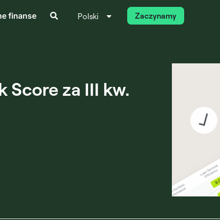
ne finanse
Zaczynamy
Polski
Italiano
 Score za III kw.