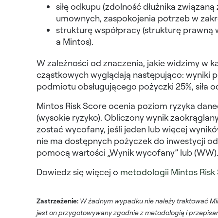
siłę odkupu (zdolność dłużnika związan
umownych, zaspokojenia potrzeb w zakres
strukturę współpracy (strukturę prawną
a Mintos).
W zależności od znaczenia, jakie widzimy w
cząstkowych wyglądają następująco: wyniki 
podmiotu obsługującego pożyczki 25%, siła o
Mintos Risk Score ocenia poziom ryzyka danego
(wysokie ryzyko). Obliczony wynik zaokrąglan
zostać wycofany, jeśli jeden lub więcej wynik
nie ma dostępnych pożyczek do inwestycji od 
pomocą wartości „Wynik wycofany” lub (WW)
Dowiedz się więcej o
metodologii Mintos Risk
Zastrzeżenie:
W żadnym wypadku nie należy traktować Mint
jest on przygotowywany zgodnie z metodologią i przepis