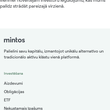
vienmēr novērtējam investoru ieguldījumu, kas mums
palīdz strādāt pareizajā virzienā.
Palielini savu kapitālu, izmantojot unikālu alternatīvo un
tradicionālo aktīvu klāstu vienā platformā.
Investēšana
Aizdevumi
Obligācijas
ETF
Nekustamais īpašums