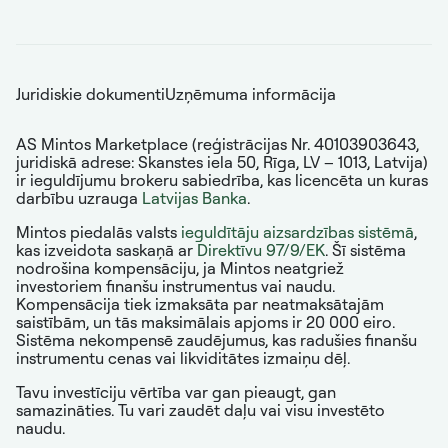
Juridiskie dokumenti
Uzņēmuma informācija
AS Mintos Marketplace (reģistrācijas Nr. 40103903643,
juridiskā adrese: Skanstes iela 50, Rīga, LV – 1013, Latvija)
ir ieguldījumu brokeru sabiedrība, kas licencēta un kuras
darbību uzrauga
Latvijas Banka
.
Mintos piedalās valsts
ieguldītāju aizsardzības sistēmā
,
kas izveidota saskaņā ar
Direktīvu 97/9/EK
. Šī sistēma
nodrošina kompensāciju, ja Mintos neatgriež
investoriem finanšu instrumentus vai naudu.
Kompensācija tiek izmaksāta par neatmaksātajām
saistībām, un tās maksimālais apjoms ir 20 000 eiro.
Sistēma nekompensē zaudējumus, kas radušies finanšu
instrumentu cenas vai likviditātes izmaiņu dēļ.
Tavu investīciju vērtība var gan pieaugt, gan
samazināties. Tu vari zaudēt daļu vai visu investēto
naudu.