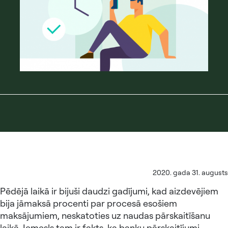
2020. gada 31. augusts
Pēdējā laikā ir bijuši daudzi gadījumi, kad aizdevējiem
bija jāmaksā procenti par procesā esošiem
maksājumiem, neskatoties uz naudas pārskaitīšanu
laikā. Iemesls tam ir fakts, ka banku pārskaitījumi