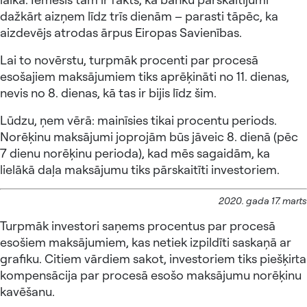
dažkārt aizņem līdz trīs dienām – parasti tāpēc, ka
aizdevējs atrodas ārpus Eiropas Savienības.
Lai to novērstu, turpmāk procenti par procesā
esošajiem maksājumiem tiks aprēķināti no 11. dienas,
nevis no 8. dienas, kā tas ir bijis līdz šim.
Lūdzu, ņem vērā: mainīsies tikai procentu periods.
Norēķinu maksājumi joprojām būs jāveic 8. dienā (pēc
7 dienu norēķinu perioda), kad mēs sagaidām, ka
lielākā daļa maksājumu tiks pārskaitīti investoriem.
2020. gada 17. marts
Turpmāk investori saņems procentus par procesā
esošiem maksājumiem, kas netiek izpildīti saskaņā ar
grafiku. Citiem vārdiem sakot, investoriem tiks piešķirta
kompensācija par procesā esošo maksājumu norēķinu
kavēšanu.