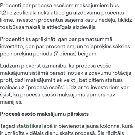
Procenti par procesā esošiem maksājumiem būs
1,2 reizes lielāki nekā attiecīgā aizdevuma procentu
likme. Investori procentus saņems katru nedēļu, tiklīdz
tos būs samaksājis attiecīgais aizdevējs.
Procenti tiks aprēķināti gan par pamatsummā
investēto, gan par procentiem, un to aprēķins sāksies
pēc norēķinu perioda (7 dienas) beigām.
Lūdzam pievērst uzmanību, ka procesā esošo
maksājumu sistēmā parasti notiek aizdevumu rotācija,
proti, daži maksājumi tiek veikti, bet citiem statuss
mainās uz “procesā esošs”. Līdz ar to investoriem var
šķist, ka procesā esošo maksājumu apmērs nav
mainījies.
Procesā esošo maksājumu pārskats
Tagad
statistikas lapā
ir pievienota jauna kolonna, kurā
ir uzrādīts vidējais dienu skaits procesā. Šis rādītājs