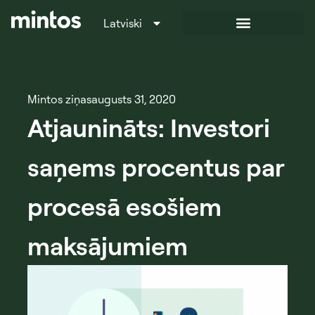
Latviski
Italiano
Mintos ziņas
augusts 31, 2020
Atjaunināts: Investori
saņems procentus par
procesā esošiem
maksājumiem