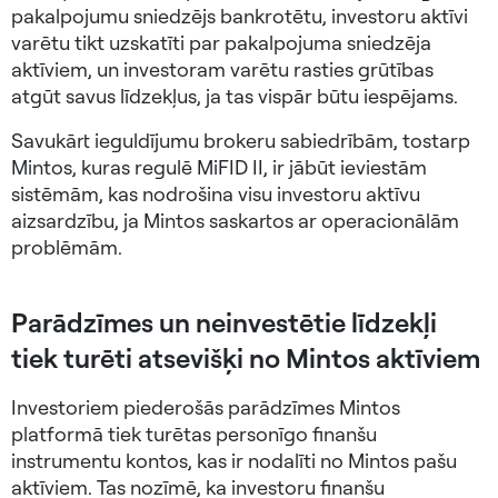
pakalpojumu sniedzējs bankrotētu, investoru aktīvi
varētu tikt uzskatīti par pakalpojuma sniedzēja
aktīviem, un investoram varētu rasties grūtības
atgūt savus līdzekļus, ja tas vispār būtu iespējams.
Savukārt ieguldījumu brokeru sabiedrībām, tostarp
Mintos, kuras regulē MiFID II, ir jābūt ieviestām
sistēmām, kas nodrošina visu investoru aktīvu
aizsardzību, ja Mintos saskartos ar operacionālām
problēmām.
Parādzīmes un neinvestētie līdzekļi
tiek turēti atsevišķi no Mintos aktīviem
Investoriem piederošās parādzīmes Mintos
platformā tiek turētas personīgo finanšu
instrumentu kontos, kas ir nodalīti no Mintos pašu
aktīviem. Tas nozīmē, ka investoru finanšu