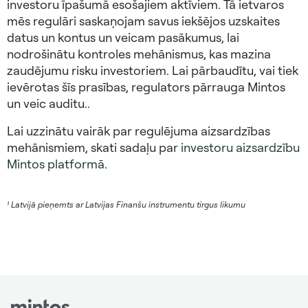
investoru īpašumā esošajiem aktīviem. Tā ietvaros
mēs regulāri saskaņojam savus iekšējos uzskaites
datus un kontus un veicam pasākumus, lai
nodrošinātu kontroles mehānismus, kas mazina
zaudējumu risku investoriem. Lai pārbaudītu, vai tiek
ievērotas šīs prasības, regulators pārrauga Mintos
un veic auditu..
Lai uzzinātu vairāk par regulējuma aizsardzības
mehānismiem, skati sadaļu par
investoru aizsardzību
Mintos platformā
.
¹ Latvijā pieņemts ar Latvijas Finanšu instrumentu tirgus likumu