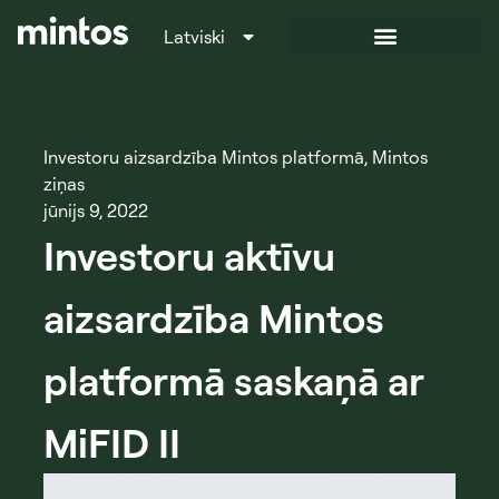
Latviski
Italiano
Investoru aizsardzība Mintos platformā
,
Mintos
ziņas
jūnijs 9, 2022
Investoru aktīvu
aizsardzība Mintos
platformā saskaņā ar
MiFID II