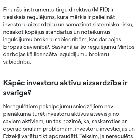
Finanšu instrumentu tirgu direktīva (MiFID) ir
tiesiskais regulējums, kura mērķis ir palielināt
investoru aizsardzību un samazināt sistēmisko risku,
nosakot kopējus standartus un noteikumus
ieguldījumu brokeru sabiedrībām, kas darbojas
Eiropas Savienībā¹. Saskaņā ar šo regulējumu Mintos
darbojas kā licencēta ieguldījumu brokeru
sabiedrība.
Kāpēc investoru aktīvu aizsardzība ir
svarīga?
Neregulētiem pakalpojumu sniedzējiem nav
pienākuma turēt investoru aktīvus atsevišķi no
saviem aktīviem, un tas nozīmē, ka, saskaroties ar
operacionālām problēmām, investoru investīcijas un
līdzekļi varētu tikt apdraudēti. Teiksim, ja neregulēts