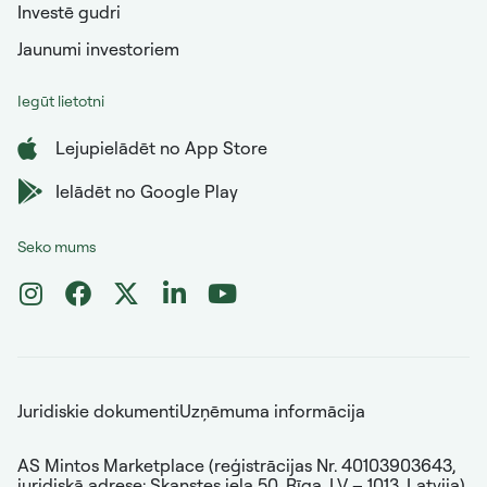
Investē gudri
Jaunumi investoriem
Iegūt lietotni
Lejupielādēt no App Store
Ielādēt no Google Play
Seko mums
Juridiskie dokumenti
Uzņēmuma informācija
AS Mintos Marketplace (reģistrācijas Nr. 40103903643,
juridiskā adrese: Skanstes iela 50, Rīga, LV – 1013, Latvija)