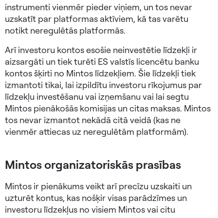
instrumenti vienmēr pieder viņiem, un tos nevar
uzskatīt par platformas aktīviem, kā tas varētu
notikt neregulētās platformās.
Arī investoru kontos esošie neinvestētie līdzekļi ir
aizsargāti un tiek turēti ES valstīs licencētu banku
kontos šķirti no Mintos līdzekļiem. Šie līdzekļi tiek
izmantoti tikai, lai izpildītu investoru rīkojumus par
līdzekļu investēšanu vai izņemšanu vai lai segtu
Mintos pienākošās komisijas un citas maksas. Mintos
tos nevar izmantot nekādā citā veidā (kas ne
vienmēr attiecas uz neregulētām platformām).
Mintos organizatoriskās prasības
Mintos ir pienākums veikt arī precīzu uzskaiti un
uzturēt kontus, kas nošķir visas parādzīmes un
investoru līdzekļus no visiem Mintos vai citu