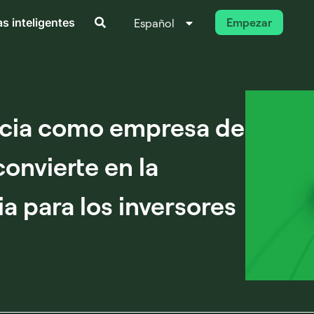
s inteligentes
Empezar
Español
Italiano
ncia como empresa de
convierte en la
a para los inversores